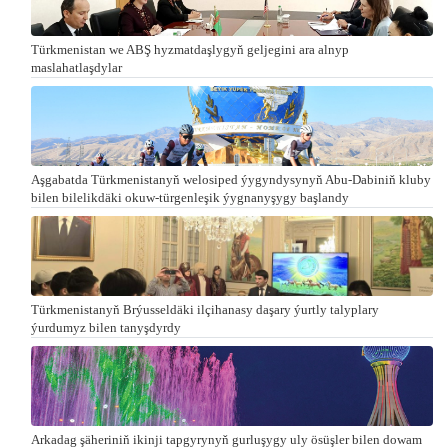
Türkmenistan we ABŞ hyzmatdaşlygyň geljegini ara alnyp
maslahatlaşdylar
Aşgabatda Türkmenistanyň welosiped ýygyndysynyň Abu-Dabiniň kluby
bilen bilelikdäki okuw-türgenleşik ýygnanyşygy başlandy
Türkmenistanyň Brýusseldäki ilçihanasy daşary ýurtly talyplary
ýurdumyz bilen tanyşdyrdy
Arkadag şäheriniň ikinji tapgyrynyň gurluşygy uly ösüşler bilen dowam