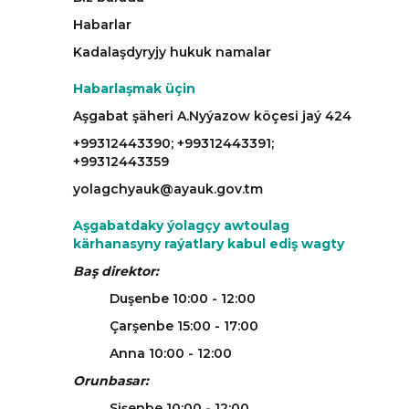
Habarlar
Kadalaşdyryjy hukuk namalar
Habarlaşmak üçin
Aşgabat şäheri A.Nyýazow köçesi jaý 424
+99312443390; +99312443391;
+99312443359
yolagchyauk@ayauk.gov.tm
Aşgabatdaky ýolagçy awtoulag
kärhanasyny raýatlary kabul ediş wagty
Baş direktor:
Duşenbe 10:00 - 12:00
Çarşenbe 15:00 - 17:00
Anna 10:00 - 12:00
Orunbasar:
Sişenbe 10:00 - 12:00