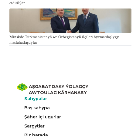
etdirilýär
Minskde Türkmenistanyň we Özbegistanyň ilçileri hyzmatdaşlygy
maslahatlaşdylar
AŞGABATDAKY ÝOLAGÇY
AWTOULAG KÄRHANASY
Sahypalar
Baş sahypa
Şäher içi ugurlar
Sargytlar
Biz barada