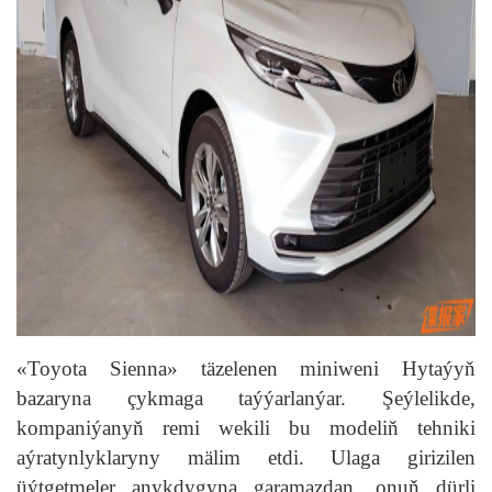
«Toyota Sienna» täzelenen miniweni Hytaýyň
bazaryna çykmaga taýýarlanýar. Şeýlelikde,
kompaniýanyň remi wekili bu modeliň tehniki
aýratynlyklaryny mälim etdi. Ulaga girizilen
üýtgetmeler anykdygyna garamazdan, onuň dürli