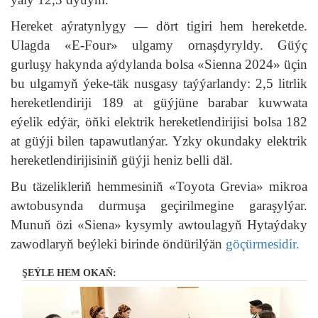
Hereket aýratynlygy — dört tigiri hem hereketde.
Ulagda «E-Four» ulgamy ornaşdyryldy. Güýç
gurluşy hakynda aýdylanda bolsa «Sienna 2024» üçin
bu ulgamyň ýeke-täk nusgasy taýýarlandy: 2,5 litrlik
hereketlendiriji 189 at güýjüne barabar kuwwata
eýelik edýär, öňki elektrik hereketlendirijisi bolsa 182
at güýji bilen tapawutlanýar. Yzky okundaky elektrik
hereketlendirijisiniň güýji heniz belli däl.
Bu täzelikleriň hemmesiniň «Toyota Grevia» mikroa
awtobusynda durmuşa geçirilmegine garaşylýar.
Munuň özi «Siena» kysymly awtoulagyň Hytaýdaky
zawodlaryň beýleki birinde öndürilýän
göçürmesidir.
ŞEÝLE HEM OKAŇ: