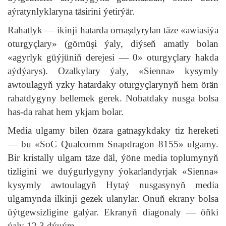
aýratynlyklaryna täsirini ýetirýär.
Rahatlyk — ikinji hatarda ornaşdyrylan täze «awiasiýa
oturgyçlary» (görnüşi ýaly, diýseň amatly bolan
«agyrlyk güýjüniň derejesi — 0» oturgyçlary hakda
aýdýarys). Ozalkylary ýaly, «Sienna» kysymly
awtoulagyň yzky hatardaky oturgyçlarynyň hem örän
rahatdygyny bellemek gerek. Nobatdaky nusga bolsa
has-da rahat hem ykjam bolar.
Media ulgamy bilen özara gatnaşykdaky tiz hereketi
— bu «SoC Qualcomm Snapdragon 8155» ulgamy.
Bir kristally ulgam täze däl, ýöne media toplumynyň
tizligini we duýgurlygyny ýokarlandyrjak «Sienna»
kysymly awtoulagyň Hytaý nusgasynyň media
ulgamynda ilkinji gezek ulanylar. Onuň ekrany bolsa
üýtgewsizligine galýar. Ekranyň diagonaly — öňki
ýaly 12,3 dýuým.