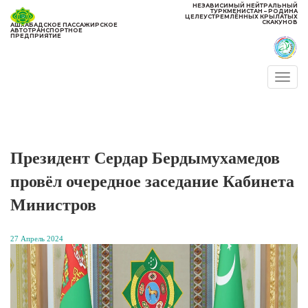
НЕЗАВИСИМЫЙ НЕЙТРАЛЬНЫЙ
ТУРКМЕНИСТАН – РОДИНА
ЦЕЛЕУСТРЕМЛЁННЫХ КРЫЛАТЫХ
СКАКУНОВ
АШХАБАДСКОЕ ПАССАЖИРСКОЕ
АВТОТРАНСПОРТНОЕ
ПРЕДПРИЯТИЕ
Togg
navi
Президент Сердар Бердымухамедов
провёл очередное заседание Кабинета
Министров
27 Апрель 2024