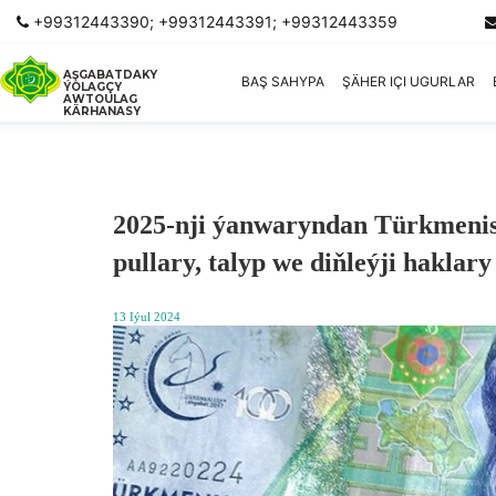
+99312443390; +99312443391; +99312443359
AŞGABATDAKY
BAŞ SAHYPA
ŞÄHER IÇI UGURLAR
ÝOLAGÇY
AWTOULAG
KÄRHANASY
2025-nji ýanwaryndan Türkmenist
pullary, talyp we diňleýji hakla
13 Iýul 2024