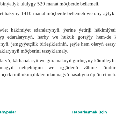
binýatlyk ululygy 520 manat möçberde bellemeli.
met hakyny 1410 manat möçberde bellemeli we ony aýlyk
et häkimiýet edaralarynyň, ýerine ýetiriji häkimiýeti
yryş edaralarynyň, harby we hukuk goraýjy hem-de k
ynyň, jemgyýetçilik birleşikleriniň, şeýle hem olaryň esasy
haklarynyň möçberini tassyklamaly.
aryň, kärhanalaryň we guramalaryň gurluşyny kämilleşdi
agyň netijeliligini we işgärleriň zähmet öndüriji
çerki mümkinçilikleri ulanmagyň hasabyna üpjün etmeli
ahypalar
Habarlaşmak üçin