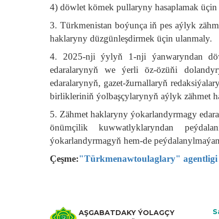
4) döwlet kömek pullaryny hasaplamak üçin 
3. Türkmenistan boýunça iň pes aýlyk zäh
haklaryny düzgünleşdirmek üçin ulanmaly.
4. 2025-nji ýylyň 1-nji ýanwaryndan döwl
edaralarynyň we ýerli öz-özüňi doland
edaralarynyň, gazet-žurnallaryň redaksiýalar
birlikleriniň ýolbaşçylarynyň aýlyk zähmet 
5. Zähmet haklaryny ýokarlandyrmagy edaral
önümçilik kuwwatlyklaryndan peýdalanm
ýokarlandyrmagyň hem-de peýdalanylmaýan i
Çeşme:
"Türkmenawtoulaglary" agentligi
S
AŞGABATDAKY ÝOLAGÇY