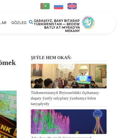
GARAŞSYZ, BAKY BITARAP
LAR
GÖZLEG
TÜRKMENISTAN — BEDEW
BATLY AT-MYRADYŇ
MEKANY
ŞEÝLE HEM OKAŇ:
kömek
Türkmenistanyň Brýusseldäki ilçihanasy
daşary ýurtly talyplary ýurdumyz bilen
tanyşdyrdy