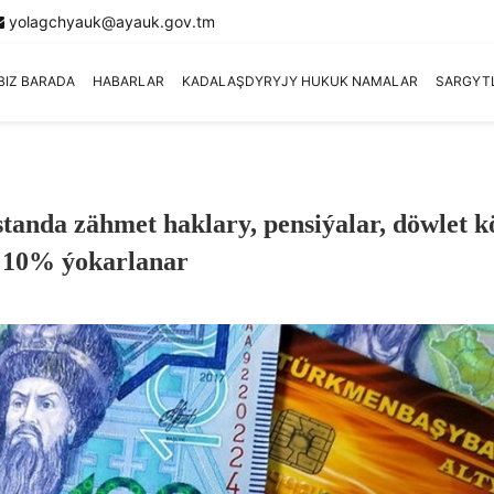
yolagchyauk@ayauk.gov.tm
BIZ BARADA
HABARLAR
KADALAŞDYRYJY HUKUK NAMALAR
SARGYT
anda zähmet haklary, pensiýalar, döwlet 
ry 10% ýokarlanar