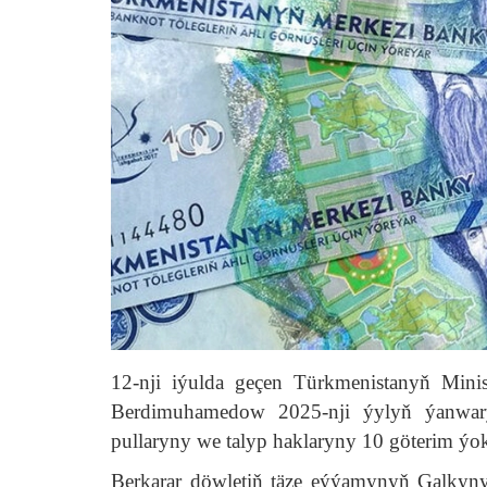
12-nji iýulda geçen Türkmenistanyň Minist
Berdimuhamedow 2025-nji ýylyň ýanwary
pullaryny we talyp haklaryny 10 göterim ý
Berkarar döwletiň täze eýýamynyň Galkyn