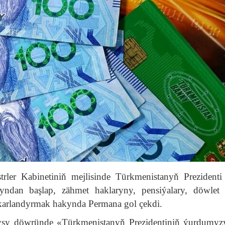
rler Kabinetiniň mejlisinde Türkmenistanyň Prezidenti
ndan başlap, zähmet haklaryny, pensiýalary, döwlet
okarlandyrmak hakynda Permana gol çekdi.
yşy döwründe «Türkmenistanyň Prezidentiniň ýurdumy