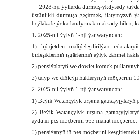
— 2028-nji ýyllarda durmuş-ykdysady taýd
üstünlikli durmuşa geçirmek, ilatymyzyň 
beýläk-de ýokarlandyrmak maksady bilen, ka
1. 2025-nji ýylyň 1-nji ýanwaryndan:
1) býujetden maliýeleşdirilýän edaralar
birleşikleriniň işgärleriniň aýlyk zähmet hak
2) pensiýalaryň we döwlet kömek pullarynyň
3) talyp we diňleýji haklarynyň möçberini 1
2. 2025-nji ýylyň 1-nji ýanwaryndan:
1) Beýik Watançylyk urşuna gatnaşyjylaryň 
2) Beýik Watançylyk urşuna gatnaşyjylary
aýda iň pes möçberini 665 manat möçberde;
3) pensiýanyň iň pes möçberini kesgitlemek