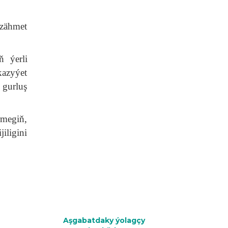
 zähmet
ň ýerli
azyýet
 gurluş
rmegiň,
ligini
.
Aşgabatdaky ýolagçy