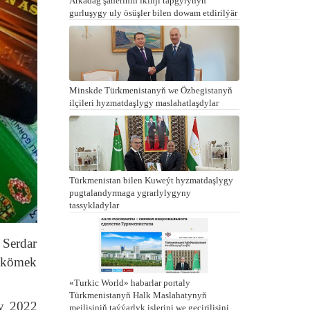
Arkadag şäheriniň ikinji tapgyrynyň
gurluşygy uly ösüşler bilen dowam etdirilýär
Minskde Türkmenistanyň we Özbegistanyň
ilçileri hyzmatdaşlygy maslahatlaşdylar
Türkmenistan bilen Kuweýt hyzmatdaşlygy
pugtalandyrmaga ygrarlylygyny
tassykladylar
 Serdar
 kömek
«Turkic World» habarlar portaly
Türkmenistanyň Halk Maslahatynyň
zy 2022
mejlisiniň taýýarlyk işlerini we geçirilişini