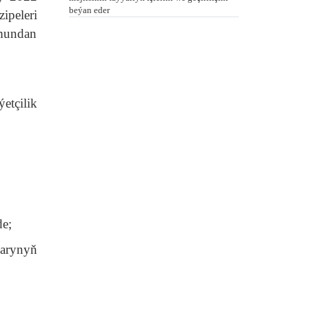
beýan eder
ipeleri
 mundan
etçilik
de;
larynyň