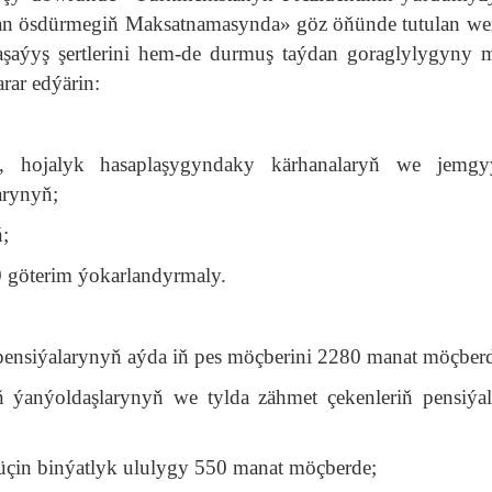
an ösdürmegiň Maksatnamasynda» göz öňünde tutulan wez
ýaşaýyş şertlerini hem-de durmuş taýdan goraglylygyny
rar edýärin:
yň, hojalyk hasaplaşygyndaky kärhanalaryň we jemgyý
larynyň;
;
0 göterim ýokarlandyrmaly.
pensiýalarynyň aýda iň pes möçberini 2280 manat möçber
ň ýanýoldaşlarynyň we tylda zähmet çekenleriň pensiýa
 üçin binýatlyk ululygy 550 manat möçberde;