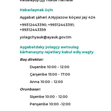
Kadalaşdyryjy hukuk namalar
Habarlaşmak üçin
Aşgabat şäheri A.Nyýazow köçesi jaý 424
+99312443390; +99312443391;
+99312443359
yolagchyauk@ayauk.gov.tm
Aşgabatdaky ýolagçy awtoulag
kärhanasyny raýatlary kabul ediş wagty
Baş direktor:
Duşenbe 10:00 - 12:00
Çarşenbe 15:00 - 17:00
Anna 10:00 - 12:00
Orunbasar:
Sişenbe 10:00 - 12:00
Penşenbe 10:00 -12:00