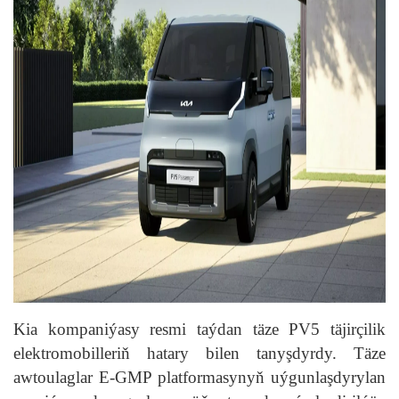
Kia kompaniýasy resmi taýdan täze PV5 täjirçilik
elektromobilleriň hatary bilen tanyşdyrdy. Täze
awtoulaglar E-GMP platformasynyň uýgunlaşdyrylan