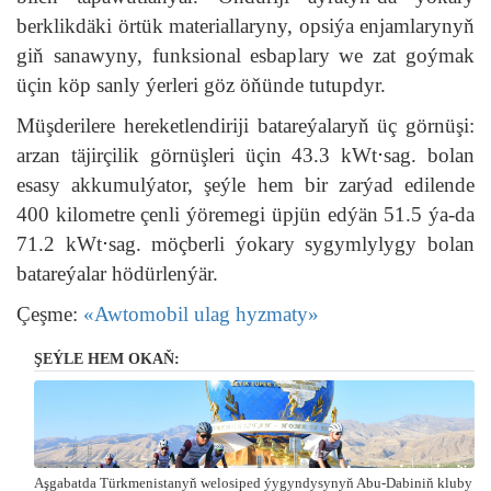
berklikdäki örtük materiallaryny, opsiýa enjamlarynyň
giň sanawyny, funksional esbaplary we zat goýmak
üçin köp sanly ýerleri göz öňünde tutupdyr.
Müşderilere hereketlendiriji batareýalaryň üç görnüşi:
arzan täjirçilik görnüşleri üçin 43.3 kWt⋅sag. bolan
esasy akkumulýator, şeýle hem bir zarýad edilende
400 kilometre çenli ýöremegi üpjün edýän 51.5 ýa-da
71.2 kWt⋅sag. möçberli ýokary sygymlylygy bolan
batareýalar hödürlenýär.
Çeşme:
«Awtomobil ulag hyzmaty»
ŞEÝLE HEM OKAŇ:
Aşgabatda Türkmenistanyň welosiped ýygyndysynyň Abu-Dabiniň kluby