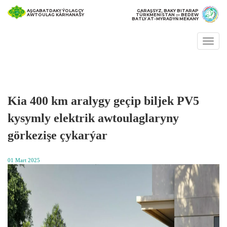
AŞGABATDAKY ÝOLAGÇY
GARAŞSYZ, BAKY BITARAP
AWTOULAG KÄRHANASY
TÜRKMENISTAN — BEDEW
BATLY AT-MYRADYŇ MEKANY
Togg
navi
Kia 400 km aralygy geçip biljek PV5
kysymly elektrik awtoulaglaryny
görkezişe çykarýar
01 Mart 2025