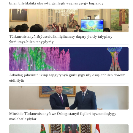
bilen bilelikdäki okuw-türgenleşik ýygnanyşygy başlandy
Türkmenistanyň Brýusseldäki ilçihanasy daşary ýurtly talyplary
ýurdumyz bilen tanyşdyrdy
Arkadag şäheriniň ikinji tapgyrynyň gurluşygy uly ösüşler bilen dowam
etdirilýär
Minskde Türkmenistanyň we Özbegistanyň ilçileri hyzmatdaşlygy
maslahatlaşdylar