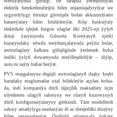
wersiýasynda gurlup, öň tarapda ýerleşdirilýän
elektrik hereketlendirijisi bilen enjamlaşdyrylýar we
sygymlylygy birnäçe görnüşde bolan akkumulýator
batareýalary bilen hödürlenýär. Köp funksiýaly
elektrikde işlejek furgon ulaglar ilki 2025-nji ýylyň
ikinji ýarymynda Günorta Koreýanyň içerki
bazaryndaky söwda meýdançalarynda peýda bolar,
awtoulaglary halkara giňişliginde ýerlemek bolsa
indiki ýylyň dowamynda meýilleşdirilýär – diýip,
auto.ru saýty habar berýär.
PV5 maşgalasyna degişli awtoulaglaryň daşky keşbi
baradaky maglumatlar ozal bölekleýin açylan bolsa-
da, indi kompaniýa dürli täjirçilik maksatlary üçin
niýetlenen ulagyň salonyny we olaryň kuzowynyň
dürli konfigurasiýalaryny görkezdi. Täze modelleriň
salony amatlylyga esaslanýan iň az derejedäki dizaýny
bilen tapawutlanýar. Öndüriji aýratyn-da ýokary