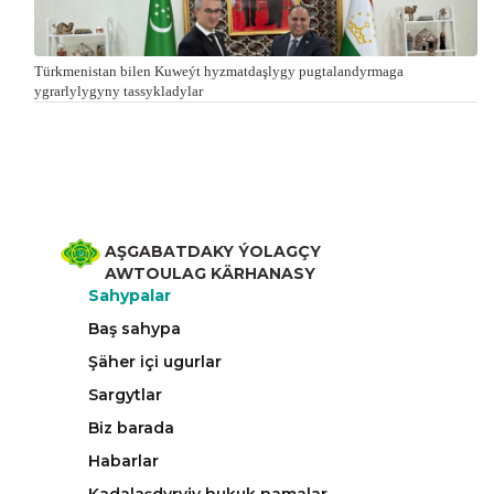
Türkmenistan bilen Kuweýt hyzmatdaşlygy pugtalandyrmaga
ygrarlylygyny tassykladylar
AŞGABATDAKY ÝOLAGÇY
AWTOULAG KÄRHANASY
Sahypalar
Baş sahypa
Şäher içi ugurlar
Sargytlar
Biz barada
Habarlar