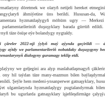
rmatlaryny döretmek we olaryň netijeli hereket etmegin
ngyçlaryň ähmiýetine üns berildi. Hususan-da, Wal
lamentara hyzmatdaşlygyň möhüm ugry — Merkezi
 parlamentarileriniň duşuşyklary barada gürrüň edildi
nyň täze ösüşe eýe bolandygy nygtaldy.
i çäreler 2022-nji ýylyň maý aýynda geçirildi — di
gy aýtdy we parlamentarileriň nobatdaky duşuşygyny he
zenanlarynyň dialogyny guramagy teklip etdi.
daýyny we geljegini ara alyp maslahatlaşmagyň çäkleri
e, ony hil taýdan täze many-mazmun bilen baýlaşdyrma
enildi. Şeýle hem medeni-ynsanperwer gatnaşyklary, husu
ýet ulgamlarynda hyzmatdaşlygy pugtalandyrmak bilen
plaryň bu ugurlarda gatnaşyklary işjeňleşdirmäge çalyş