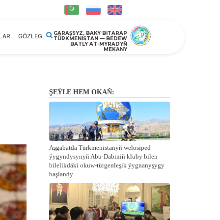
GARAŞSYZ, BAKY BITARAP
LAR
GÖZLEG
TÜRKMENISTAN — BEDEW
BATLY AT-MYRADYŇ
MEKANY
ŞEÝLE HEM OKAŇ:
Aşgabatda Türkmenistanyň welosiped
ýygyndysynyň Abu-Dabiniň kluby bilen
bilelikdäki okuw-türgenleşik ýygnanyşygy
başlandy