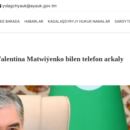
yolagchyauk@ayauk.gov.tm
BIZ BARADA
HABARLAR
KADALAŞDYRYJY HUKUK NAMALAR
SARGYT
ntina Matwiýenko bilen telefon arkaly