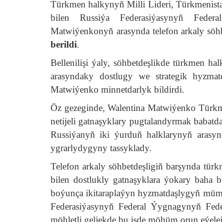
Тürkmen halkynyň Milli Lideri, Türkmeni
bilen Russiýa Federasiýasynyň Feder
Matwiýenkonyň arasynda telefon arkaly söhb
berildi
.
Bellenilişi ýaly, söhbetdeşlikde türkmen h
arasyndaky dostlugy we strategik hyzma
Matwiýenko minnetdarlyk bildirdi.
Öz gezeginde, Walentina Matwiýenko Türkm
netijeli gatnaşyklary pugtalandyrmak babatda
Russiýanyň iki ýurduň halklarynyň arasyn
ygrarlydygyny tassyklady.
Telefon arkaly söhbetdeşligiň barşynda tür
bilen dostlukly gatnaşyklara ýokary baha b
boýunça ikitaraplaýyn hyzmatdaşlygyň mümki
Federasiýasynyň Federal Ýygnagynyň Fede
möhletli geljekde bu işde möhüm orun eýelej