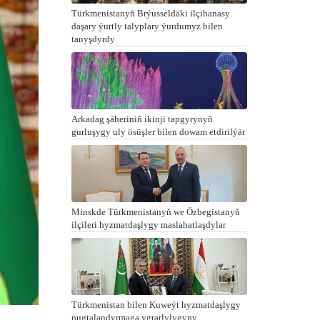
Türkmenistanyň Brýusseldäki ilçihanasy
daşary ýurtly talyplary ýurdumyz bilen
tanyşdyrdy
Arkadag şäheriniň ikinji tapgyrynyň
gurluşygy uly ösüşler bilen dowam etdirilýär
Minskde Türkmenistanyň we Özbegistanyň
ilçileri hyzmatdaşlygy maslahatlaşdylar
Türkmenistan bilen Kuweýt hyzmatdaşlygy
pugtalandyrmaga ygrarlylygyny