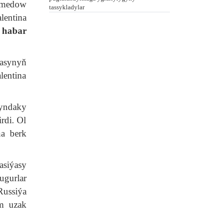
hamedow
tassykladylar
entina
e
habar
ýasynyň
entina
syndaky
rdi. Ol
na berk
asiýasy
ugurlar
Russiýa
em uzak