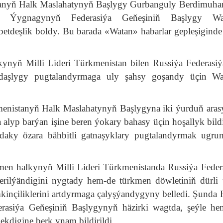
stanyň Halk Maslahatynyň Başlygy Gurbanguly Berdimu
al Ýygnagynyň Federasiýa Geňeşiniň Başlygy Wal
etdeşlik boldy. Bu barada «Watan» habarlar gepleşigind
alkynyň Milli Lideri Türkmenistan bilen Russiýa Federasi
tdaşlygy pugtalandyrmaga uly şahsy goşandy üçin Wal
enistanyň Halk Maslahatynyň Başlygyna iki ýurduň ara
 alyp barýan işine beren ýokary bahasy üçin hoşallyk bildi
daky özara bähbitli gatnaşyklary pugtalandyrmak ugru
kmen halkynyň Milli Lideri Türkmenistanda Russiýa Feder
erilýändigini nygtady hem-de türkmen döwletiniň dürli 
nçiliklerini artdyrmaga çalyşýandygyny belledi. Şunda 
rasiýa Geňeşiniň Başlygynyň häzirki wagtda, şeýle h
ekdigine berk ynam bildirildi.