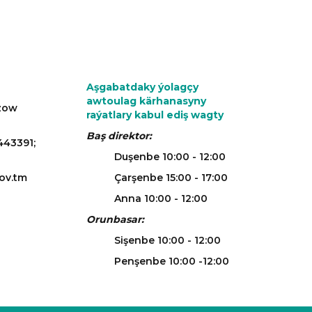
Aşgabatdaky ýolagçy
awtoulag kärhanasyny
azow
raýatlary kabul ediş wagty
Baş direktor:
443391;
Duşenbe 10:00 - 12:00
ov.tm
Çarşenbe 15:00 - 17:00
Anna 10:00 - 12:00
Orunbasar:
Sişenbe 10:00 - 12:00
Penşenbe 10:00 -12:00