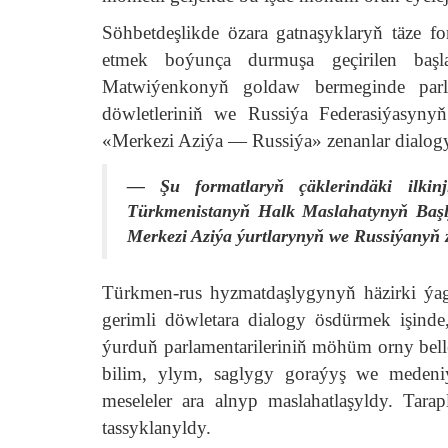
Söhbetdeşlikde özara gatnaşyklaryň täze fo
etmek boýunça durmuşa geçirilen başla
Matwiýenkonyň goldaw bermeginde par
döwletleriniň we Russiýa Federasiýasynyň
«Merkezi Aziýa — Russiýa» zenanlar dialogy
— Şu formatlaryň çäklerindäki ilkinj
Türkmenistanyň Halk Maslahatynyň Başly
Merkezi Aziýa ýurtlarynyň we Russiýanyň 
Türkmen-rus hyzmatdaşlygynyň häzirki ýag
gerimli döwletara dialogy ösdürmek işind
ýurduň parlamentarileriniň möhüm orny bell
bilim, ylym, saglygy goraýyş we medeni
meseleler ara alnyp maslahatlaşyldy. Tara
tassyklanyldy.