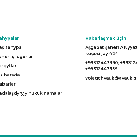
ahypalar
Habarlaşmak üçin
aş sahypa
Aşgabat şäheri A.Nyý
köçesi jaý 424
äher içi ugurlar
+99312443390; +99312
argytlar
+99312443359
iz barada
yolagchyauk@ayauk.g
abarlar
adalaşdyryjy hukuk namalar