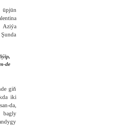
i üpjün
entina
 Aziýa
. Şunda
ýip,
m-de
nde giň
kda iki
san-da,
 bagly
ýandygy