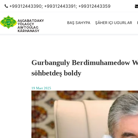
+99312443390; +99312443391; +99312443359
AŞGABATDAKY
BAŞ SAHYPA
ŞÄHER IÇI UGURLAR
ÝOLAGÇY
AWTOULAG
KÄRHANASY
Gurbanguly Berdimuhamedow Wale
söhbetdeş boldy
19 Mart 2025