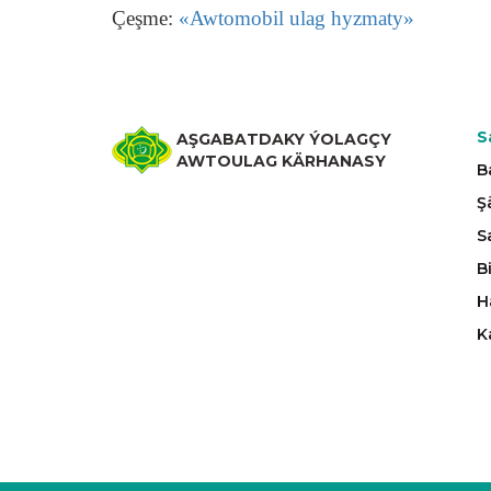
Çeşme:
«Awtomobil ulag hyzmaty»
S
AŞGABATDAKY ÝOLAGÇY
AWTOULAG KÄRHANASY
B
Ş
S
B
H
K