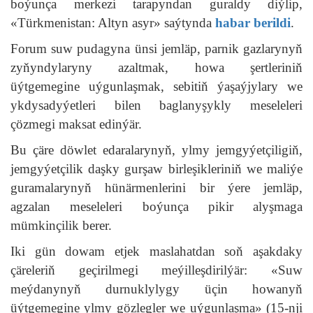
boýunça merkezi tarapyndan guraldy diýlip,
«Türkmenistan: Altyn asyr» saýtynda
habar berildi
.
Forum suw pudagyna ünsi jemläp, parnik gazlarynyň
zyňyndylaryny azaltmak, howa şertleriniň
üýtgemegine uýgunlaşmak, sebitiň ýaşaýjylary we
ykdysadyýetleri bilen baglanyşykly meseleleri
çözmegi maksat edinýär.
Bu çäre döwlet edaralarynyň, ylmy jemgyýetçiligiň,
jemgyýetçilik daşky gurşaw birleşikleriniň we maliýe
guramalarynyň hünärmenlerini bir ýere jemläp,
agzalan meseleleri boýunça pikir alyşmaga
mümkinçilik berer.
Iki gün dowam etjek maslahatdan soň aşakdaky
çäreleriň geçirilmegi meýilleşdirilýär: «Suw
meýdanynyň durnuklylygy üçin howanyň
üýtgemegine ylmy gözlegler we uýgunlaşma» (15-nji