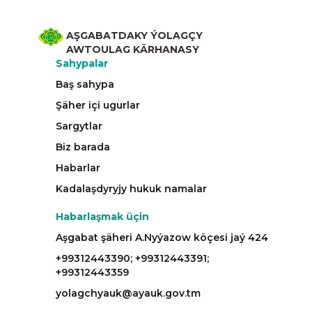
AŞGABATDAKY ÝOLAGÇY
AWTOULAG KÄRHANASY
Sahypalar
Baş sahypa
Şäher içi ugurlar
Sargytlar
Biz barada
Habarlar
Kadalaşdyryjy hukuk namalar
Habarlaşmak üçin
Aşgabat şäheri A.Nyýazow köçesi jaý 424
+99312443390; +99312443391;
+99312443359
yolagchyauk@ayauk.gov.tm