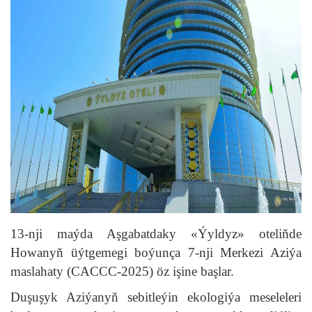
13-nji maýda Aşgabatdaky «Ýyldyz» oteliňde
Howanyň üýtgemegi boýunça 7-nji Merkezi Aziýa
maslahaty (CACCC-2025) öz işine başlar.
Duşuşyk Aziýanyň sebitleýin ekologiýa meseleleri