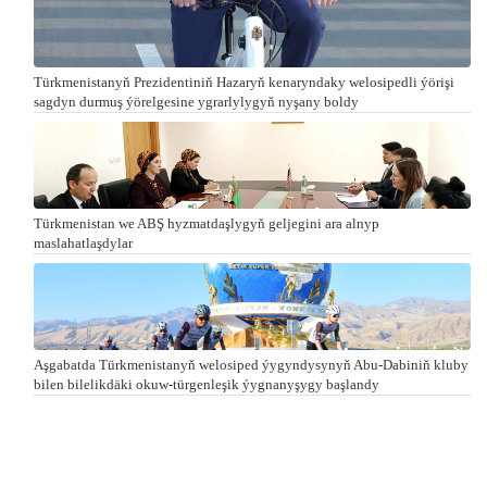
Türkmenistanyň Prezidentiniň Hazaryň kenaryndaky welosipedli ýörişi
sagdyn durmuş ýörelgesine ygrarlylygyň nyşany boldy
Türkmenistan we ABŞ hyzmatdaşlygyň geljegini ara alnyp
maslahatlaşdylar
Aşgabatda Türkmenistanyň welosiped ýygyndysynyň Abu-Dabiniň kluby
bilen bilelikdäki okuw-türgenleşik ýygnanyşygy başlandy