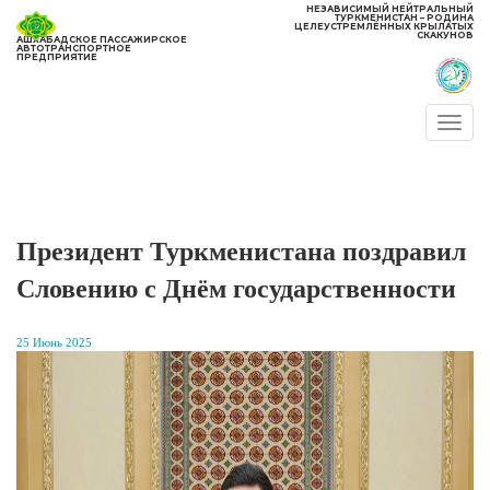
НЕЗАВИСИМЫЙ НЕЙТРАЛЬНЫЙ
ТУРКМЕНИСТАН – РОДИНА
ЦЕЛЕУСТРЕМЛЁННЫХ КРЫЛАТЫХ
СКАКУНОВ
АШХАБАДСКОЕ ПАССАЖИРСКОЕ
АВТОТРАНСПОРТНОЕ
ПРЕДПРИЯТИЕ
Togg
navi
Президент Туркменистана поздравил
Словению с Днём государственности
25 Июнь 2025