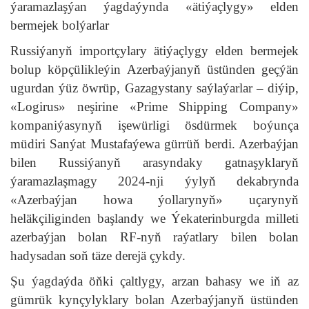
ýaramazlaşýan ýagdaýynda «ätiýaçlygy» elden
bermejek bolýarlar
Russiýanyň importçylary ätiýaçlygy elden bermejek
bolup köpçülikleýin Azerbaýjanyň üstünden geçýän
ugurdan ýüz öwrüp, Gazagystany saýlaýarlar – diýip,
«Logirus» neşirine «Prime Shipping Company»
kompaniýasynyň işewürligi ösdürmek boýunça
müdiri Sanýat Mustafaýewa gürrüň berdi. Azerbaýjan
bilen Russiýanyň arasyndaky gatnaşyklaryň
ýaramazlaşmagy 2024-nji ýylyň dekabrynda
«Azerbaýjan howa ýollarynyň» uçarynyň
heläkçiliginden başlandy we Ýekaterinburgda milleti
azerbaýjan bolan RF-nyň raýatlary bilen bolan
hadysadan soň täze derejä çykdy.
Şu ýagdaýda öňki çaltlygy, arzan bahasy we iň az
gümrük kynçylyklary bolan Azerbaýjanyň üstünden