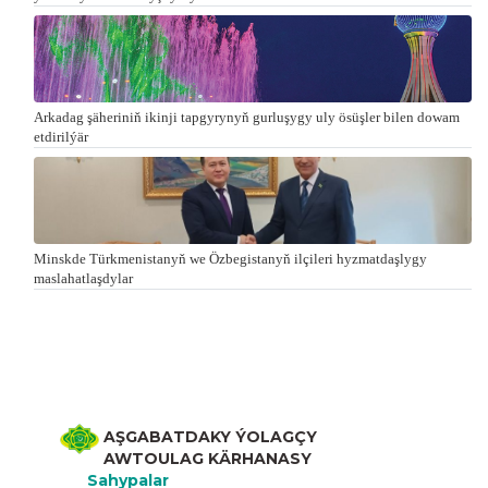
Arkadag şäheriniň ikinji tapgyrynyň gurluşygy uly ösüşler bilen dowam
etdirilýär
Minskde Türkmenistanyň we Özbegistanyň ilçileri hyzmatdaşlygy
maslahatlaşdylar
AŞGABATDAKY ÝOLAGÇY
AWTOULAG KÄRHANASY
Sahypalar