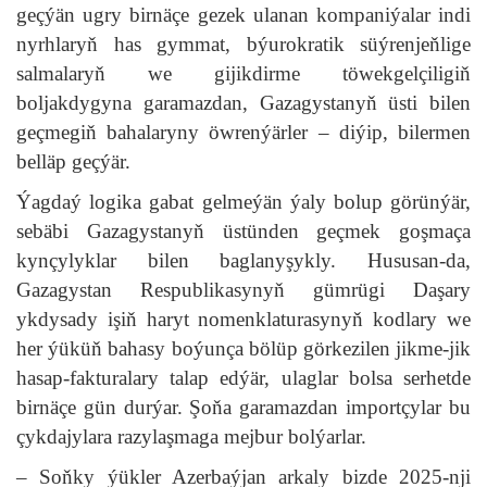
geçýän ugry birnäçe gezek ulanan kompaniýalar indi
nyrhlaryň has gymmat, býurokratik süýrenjeňlige
salmalaryň we gijikdirme töwekgelçiligiň
boljakdygyna garamazdan, Gazagystanyň üsti bilen
geçmegiň bahalaryny öwrenýärler – diýip, bilermen
belläp geçýär.
Ýagdaý logika gabat gelmeýän ýaly bolup görünýär,
sebäbi Gazagystanyň üstünden geçmek goşmaça
kynçylyklar bilen baglanyşykly. Hususan-da,
Gazagystan Respublikasynyň gümrügi Daşary
ykdysady işiň haryt nomenklaturasynyň kodlary we
her ýüküň bahasy boýunça bölüp görkezilen jikme-jik
hasap-fakturalary talap edýär, ulaglar bolsa serhetde
birnäçe gün durýar. Şoňa garamazdan importçylar bu
çykdajylara razylaşmaga mejbur bolýarlar.
– Soňky ýükler Azerbaýjan arkaly bizde 2025-nji