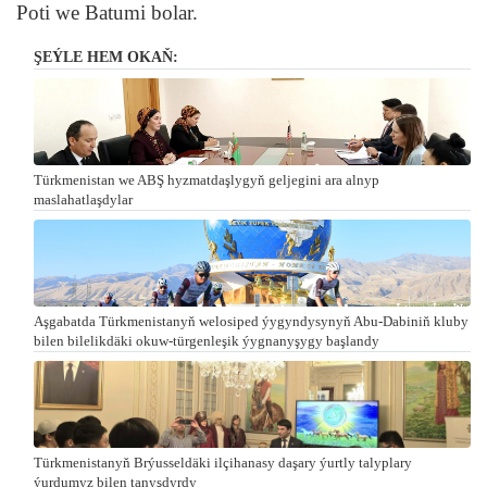
Poti we Batumi bolar.
ŞEÝLE HEM OKAŇ:
Türkmenistan we ABŞ hyzmatdaşlygyň geljegini ara alnyp
maslahatlaşdylar
Aşgabatda Türkmenistanyň welosiped ýygyndysynyň Abu-Dabiniň kluby
bilen bilelikdäki okuw-türgenleşik ýygnanyşygy başlandy
Türkmenistanyň Brýusseldäki ilçihanasy daşary ýurtly talyplary
ýurdumyz bilen tanyşdyrdy