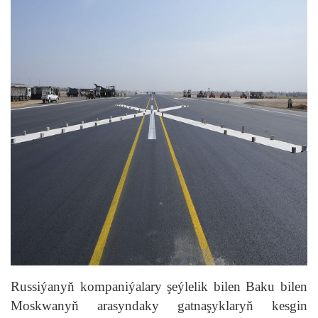
Russiýanyň kompaniýalary şeýlelik bilen Baku bilen
Moskwanyň arasyndaky gatnaşyklaryň kesgin