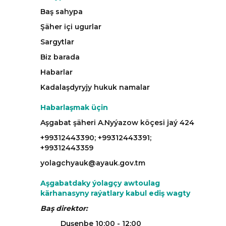
Baş sahypa
Şäher içi ugurlar
Sargytlar
Biz barada
Habarlar
Kadalaşdyryjy hukuk namalar
Habarlaşmak üçin
Aşgabat şäheri A.Nyýazow köçesi jaý 424
+99312443390; +99312443391;
+99312443359
yolagchyauk@ayauk.gov.tm
Aşgabatdaky ýolagçy awtoulag
kärhanasyny raýatlary kabul ediş wagty
Baş direktor:
Duşenbe 10:00 - 12:00