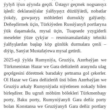
ýylyň iýun aýynda geçdi. Üstaşyr geçmek nogsansyz
işledi: deklarasiýalar ýalňyşsyz düzülýärdi, nobatlar
ýokdy, gowşuryş möhletleri durnukly galýardy.
Deňeşdirmek üçin, Türkiýeden Russiýanyň portlaryna
ýük daşamakda, mysal üçin, Tuapsede yzygiderli
meseleler ýüze çykýar – resminamalardaky tehniki
ýalňyşlardan başlap köp günlük durmalara çenli –
diýip, Sanýat Mustafaýewa mysal getirdi.
2025-nji ýylda Rumyniýa, Gruziýa, Azerbaýjan we
Türkmenistan Hazar we Gara deňizleriň arasynda ulag
geçelgesini döretmek baradaky şertnama gol çekerler.
Ol Hazar we Gara deňizleriň üsti bilen Azerbaýjan we
Gruziýa arkaly Rumyniýada niýetlenen nokady bilen
birleşdirer. Bu ugruň möhüm bölekleri Türkmenbaşy
porty, Baku porty, Rumyniýanyň Gara deňiz porty
bolan Konstansa we Gruziýanyň Gara deňiz portlary