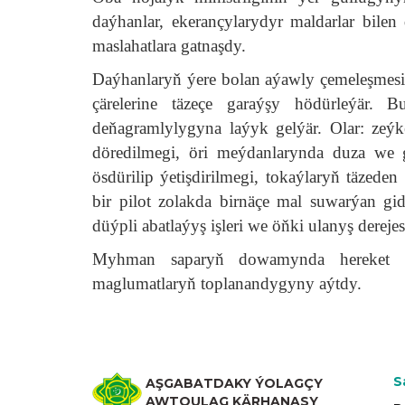
daýhanlar, ekerançylarydyr maldarlar bilen
maslahatlara gatnaşdy.
Daýhanlaryň ýere bolan aýawly çemeleşmesin
çärelerine täzeçe garaýşy hödürleýär. B
deňagramlylygyna laýyk gelýär. Olar: zeý
döredilmegi, öri meýdanlarynda duza we g
ösdürilip ýetişdirilmegi, tokaýlaryň täzed
bir pilot zolakda birnäçe mal suwarýan gi
düýpli abatlaýyş işleri we öňki ulanyş derejes
Myhman saparyň dowamynda hereket m
maglumatlaryň toplanandygyny aýtdy.
S
AŞGABATDAKY ÝOLAGÇY
AWTOULAG KÄRHANASY