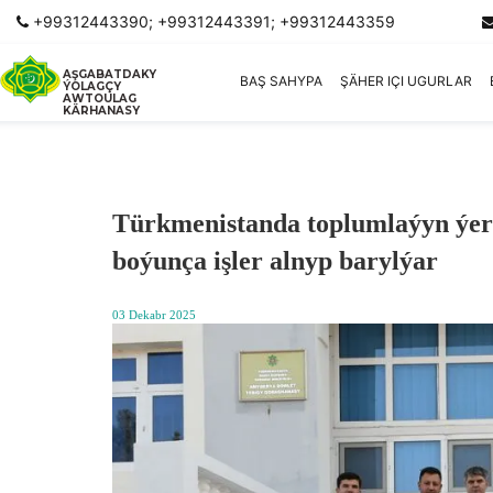
+99312443390; +99312443391; +99312443359
AŞGABATDAKY
BAŞ SAHYPA
ŞÄHER IÇI UGURLAR
ÝOLAGÇY
AWTOULAG
KÄRHANASY
Türkmenistanda toplumlaýyn ýer
boýunça işler alnyp barylýar
03 Dekabr 2025