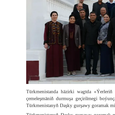
Türkmenistanda häzirki wagtda «Ýerleriň
çemeleşmäniň durmuşa geçirilmegi boýunça 
Türkmenistanyň Daşky gurşawy goramak mini
Türkmenistanyň Daşky gurşawy goramak m