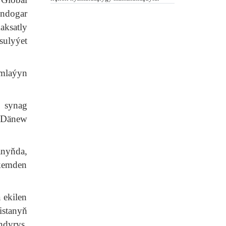
ündogar
aksatly
sulyýet
mlaýyn
 synag
 Dänew
anyňda,
-kemden
 ekilen
istanyň
ndyryş,