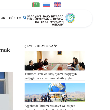
GARAŞSYZ, BAKY BITARAP
LAR
GÖZLEG
TÜRKMENISTAN — BEDEW
BATLY AT-MYRADYŇ
MEKANY
ŞEÝLE HEM OKAŇ:
amak
Türkmenistan we ABŞ hyzmatdaşlygyň
geljegini ara alnyp maslahatlaşdylar
Aşgabatda Türkmenistanyň welosiped