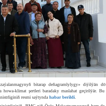
 zaýalanmagynyň bitarap deňagramlylygy» diýilýän d
howa-klimat şertleri baradaky maslahat geçirilýär. Bu
strliginiň resmi saýtynda
habar berildi
.
inistrliginiň, BMG-niň Ösüş Maksatnamasynyň hem-de 