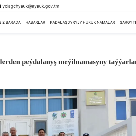
yolagchyauk@ayauk.gov.tm
BIZ BARADA
HABARLAR
KADALAŞDYRYJY HUKUK NAMALAR
SARGYT
lerden peýdalanyş meýilnamasyny taýýarl