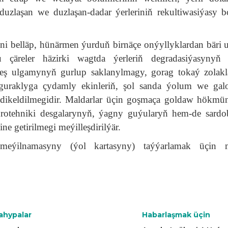
 duzlaşan we duzlaşan-dadar ýerleriniň rekultiwasiýasy 
i belläp, hünärmen ýurduň birnäçe onýyllyklardan bäri 
u çäreler häzirki wagtda ýerleriň degradasiýasynyň 
keş ulgamynyň gurlup saklanylmagy, gorag tokaý zolak
uraklyga çydamly ekinleriň, şol sanda ýolum we galof
en dikeldilmegidir. Maldarlar üçin goşmaça goldaw hökmü
drotehniki desgalarynyň, ýagny guýularyň hem-de sardo
ine getirilmegi meýilleşdirilýär.
eýilnamasyny (ýol kartasyny) taýýarlamak üçin
ahypalar
Habarlaşmak üçin