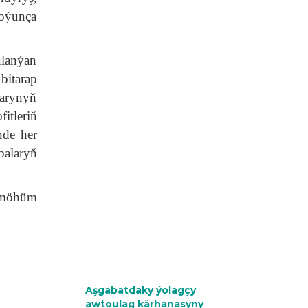
boýunça
ulanýan
bitarap
larynyň
itleriň
nde her
balaryň
 möhüm
Aşgabatdaky ýolagçy
awtoulag kärhanasyny