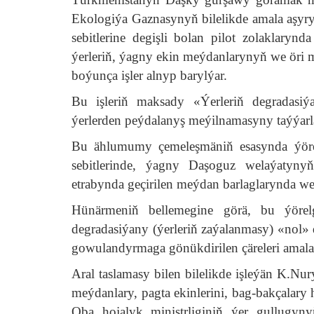
Ekologiýa Gaznasynyň bilelikde amala aşyr
sebitlerine degişli bolan pilot zolaklar
ýerleriň, ýagny ekin meýdanlarynyň we öri
boýunça işler alnyp barylýar.
Bu işleriň maksady «Ýerleriň degradasi
ýerlerden peýdalanyş meýilnamasyny taýýar
Bu ählumumy çemeleşmäniň esasynda ýöre
sebitlerinde, ýagny Daşoguz welaýatyn
etrabynda geçirilen meýdan barlaglarynda we
Hünärmeniň bellemegine görä, bu ýörelge
degradasiýany (ýerleriň zaýalanmasy) «nol»
gowulandyrmaga gönükdirilen çäreleri amala
Aral taslamasy bilen bilelikde işleýän K.Nur
meýdanlary, pagta ekinlerini, bag-bakçalar
Oba hojalyk ministrliginiň ýer gullugyny