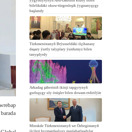
ýygyndysynyň Abu-Dabiniň kluby bilen
bilelikdäki okuw-türgenleşik ýygnanyşygy
başlandy
Türkmenistanyň Brýusseldäki ilçihanasy
daşary ýurtly talyplary ýurdumyz bilen
tanyşdyrdy
Arkadag şäheriniň ikinji tapgyrynyň
gurluşygy uly ösüşler bilen dowam etdirilýär
öwrebap
 barada
Minskde Türkmenistanyň we Özbegistanyň
Global
ilçileri hyzmatdaşlygy maslahatlaşdylar