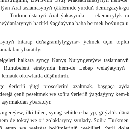
ylýan Aral taslamasynyň çäklerinde ýurduň demirgazyk-g
ynda — Türkmenistanyň Aral ýakasynda — ekerançylyk m
 meýdanlarynyň häzirki ýagdaýyna baha bermek boýunça u
ýasynyň bitarap deňagramlylygyna» ýetmek üçin toplu
lamakdan ybaratdyr.
lgeleri halkara synçy Kanyş Nuryngereýew taslamanyň
yň Ruhubelent etrabynda hem-de Lebap welaýatynyň
 tematik okuwlarda düşündirdi.
 ýerleriň ýitgi proseslerini azaltmak, başgaça aýd
 derejä çenli peseltmek we soňra ýerleriň ýagdaýyny kem
 aşyrmakdan ybaratdyr.
yngereýew, ilki bilen, synag sebitlere baryp, güýzlük dänä
y hem-de tokaý we öri zolaklaryny synlady. Soňra Türkmen
ň etrap we welaýat bölümleriniň wekilleri, ýerli dola