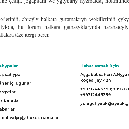
üne çekiji, jogapkärli we ygtybarly hyzmatdaş hökmünd
eriniň, abraýly halkara guramalaryň wekilleriniň çyky
lykda, bu forum halkara gatnaşyklarynda parahatçyl
ara täze itergi berer.
ahypalar
Habarlaşmak üçin
aş sahypa
Aşgabat şäheri A.Nyý
köçesi jaý 424
äher içi ugurlar
+99312443390; +99312
argytlar
+99312443359
iz barada
yolagchyauk@ayauk.g
abarlar
adalaşdyryjy hukuk namalar