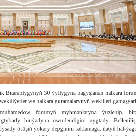
k Bitaraplygynyň 30 ýyllygyna bagyşlanan halkara foru
 wekiliýetler we halkara guramalarynyň wekilleri gatnaşýarl
dimuhamedow forumyň myhmanlaryna ýüzlenip, bita
tybarly binýadyna öwrülendigini nygtady. Belleniliş
dysady ösüşiň ýokary depginini saklamaga, ilatyň hal-ýa