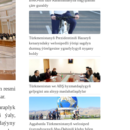
BMG-niň täze Kararnamasyna bagyşlanan
çäre guraldy
Türkmenistanyň Prezidentiniň Hazaryň
kenaryndaky welosipedli ýörişi sagdyn
durmuş ýörelgesine ygrarlylygyň nyşany
boldy
Türkmenistan we ABŞ hyzmatdaşlygyň
m resmi
geljegini ara alnyp maslahatlaşdylar
ar.
raplyk
i ýaly,
gdaýyny
Aşgabatda Türkmenistanyň welosiped
ýygyndysynyň Abu-Dabiniň kluby bilen