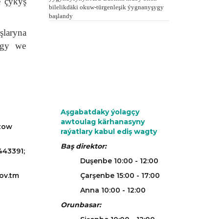
e çykyş
bilelikdäki okuw-türgenleşik ýygnanyşygy
başlandy
şlaryna
ygy we
Aşgabatdaky ýolagçy
awtoulag kärhanasyny
azow
raýatlary kabul ediş wagty
Baş direktor:
443391;
Duşenbe 10:00 - 12:00
ov.tm
Çarşenbe 15:00 - 17:00
Anna 10:00 - 12:00
Orunbasar: