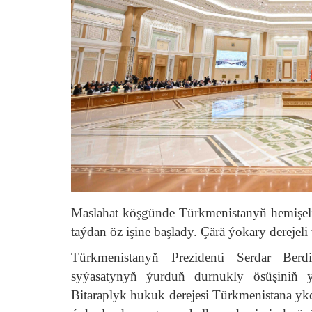
Maslahat köşgünde Türkmenistanyň hemişeli
taýdan öz işine başlady. Çärä ýokary derejeli
Türkmenistanyň Prezidenti Serdar Ber
syýasatynyň ýurduň durnukly ösüşiniň yg
Bitaraplyk hukuk derejesi Türkmenistana yk