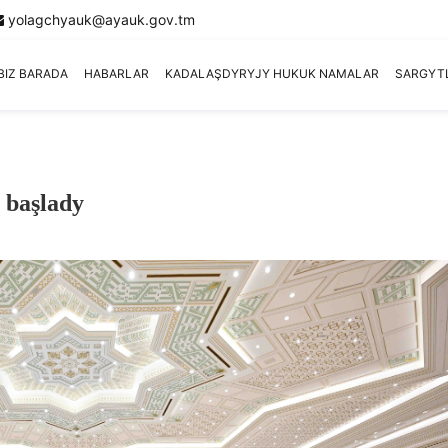
yolagchyauk@ayauk.gov.tm
BIZ BARADA
HABARLAR
KADALAŞDYRYJY HUKUK NAMALAR
SARGYT
 başlady