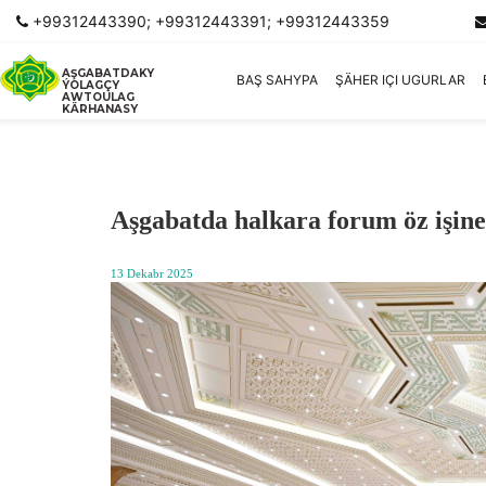
+99312443390; +99312443391; +99312443359
AŞGABATDAKY
BAŞ SAHYPA
ŞÄHER IÇI UGURLAR
ÝOLAGÇY
AWTOULAG
KÄRHANASY
Aşgabatda halkara forum öz işine
13 Dekabr 2025