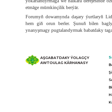
ýokarlandyrmaga we halkara derejesinde öz
etmäge mümkinçilik berýär.
Forumyň dowamynda daşary ýurtlaryň Liderl
hem giň orun berler. Şunuň bilen bagly
ynanyşmagy pugtalandyrmak babatdaky tagallal
S
AŞGABATDAKY ÝOLAGÇY
AWTOULAG KÄRHANASY
B
Ş
S
B
H
K