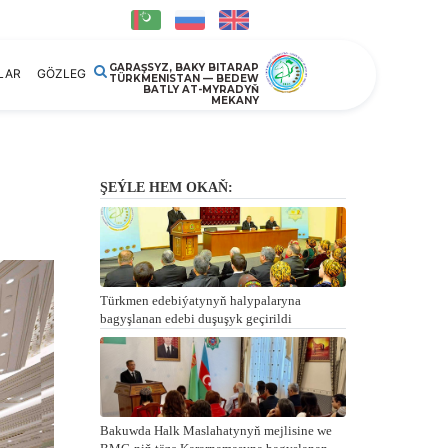
GARAŞSYZ, BAKY BITARAP
LAR
GÖZLEG
TÜRKMENISTAN — BEDEW
BATLY AT-MYRADYŇ
MEKANY
ŞEÝLE HEM OKAŇ:
Türkmen edebiýatynyň halypalaryna
bagyşlanan edebi duşuşyk geçirildi
Bakuwda Halk Maslahatynyň mejlisine we