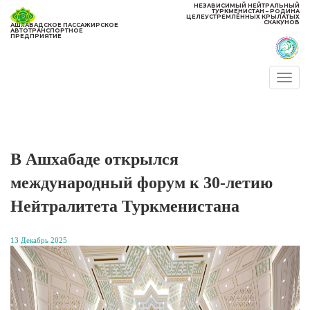
НЕЗАВИСИМЫЙ НЕЙТРАЛЬНЫЙ
ТУРКМЕНИСТАН – РОДИНА
ЦЕЛЕУСТРЕМЛЁННЫХ КРЫЛАТЫХ
СКАКУНОВ
АШХАБАДСКОЕ ПАССАЖИРСКОЕ
АВТОТРАНСПОРТНОЕ
ПРЕДПРИЯТИЕ
Togg
navi
В Ашхабаде открылся
международный форум к 30-летию
Нейтралитета Туркменистана
13 Декабрь 2025