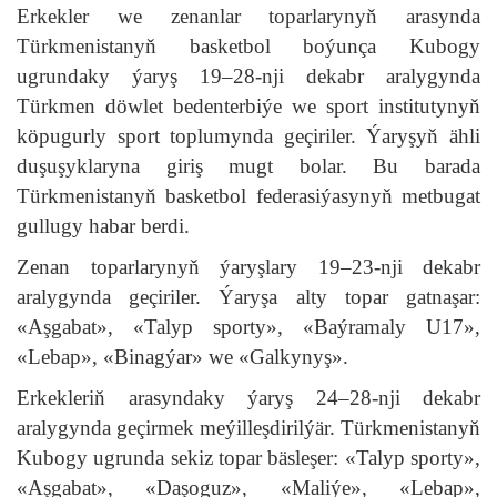
Erkekler we zenanlar toparlarynyň arasynda
Türkmenistanyň basketbol boýunça Kubogy
ugrundaky ýaryş 19–28-nji dekabr aralygynda
Türkmen döwlet bedenterbiýe we sport institutynyň
köpugurly sport toplumynda geçiriler. Ýaryşyň ähli
duşuşyklaryna giriş mugt bolar. Bu barada
Türkmenistanyň basketbol federasiýasynyň metbugat
gullugy habar berdi.
Zenan toparlarynyň ýaryşlary 19–23-nji dekabr
aralygynda geçiriler. Ýaryşa alty topar gatnaşar:
«Aşgabat», «Talyp sporty», «Baýramaly U17»,
«Lebap», «Binagýar» we «Galkynyş».
Erkekleriň arasyndaky ýaryş 24–28-nji dekabr
aralygynda geçirmek meýilleşdirilýär. Türkmenistanyň
Kubogy ugrunda sekiz topar bäsleşer: «Talyp sporty»,
«Aşgabat», «Daşoguz», «Maliýe», «Lebap»,