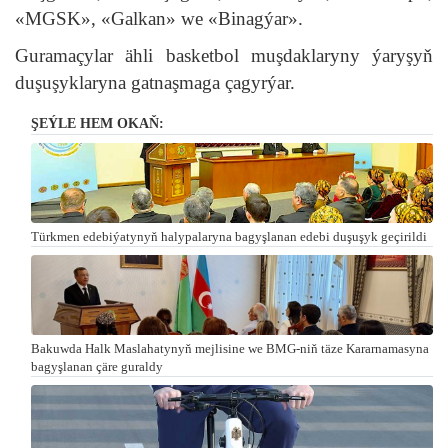
«MGSK», «Galkan» we «Binagýar».
Guramaçylar ähli basketbol muşdaklaryny ýaryşyň
duşuşyklaryna gatnaşmaga çagyrýar.
ŞEÝLE HEM OKAŇ:
Türkmen edebiýatynyň halypalaryna bagyşlanan edebi duşuşyk geçirildi
Bakuwda Halk Maslahatynyň mejlisine we BMG-niň täze Kararnamasyna
bagyşlanan çäre guraldy