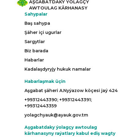
AŞGABATDAKY ÝOLAGÇY
AWTOULAG KÄRHANASY
Sahypalar
Baş sahypa
Şäher içi ugurlar
Sargytlar
Biz barada
Habarlar
Kadalaşdyryjy hukuk namalar
Habarlaşmak üçin
Aşgabat şäheri A.Nyýazow köçesi jaý 424
+99312443390; +99312443391;
+99312443359
yolagchyauk@ayauk.gov.tm
Aşgabatdaky ýolagçy awtoulag
kärhanasyny raýatlary kabul ediş wagty