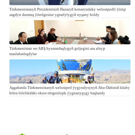
Türkmenistanyň Prezidentiniň Hazaryň kenaryndaky welosipedli ýörişi
sagdyn durmuş ýörelgesine ygrarlylygyň nyşany boldy
Türkmenistan we ABŞ hyzmatdaşlygyň geljegini ara alnyp
maslahatlaşdylar
Aşgabatda Türkmenistanyň welosiped ýygyndysynyň Abu-Dabiniň kluby
bilen bilelikdäki okuw-türgenleşik ýygnanyşygy başlandy