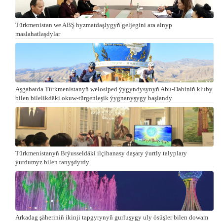
Türkmenistan we ABŞ hyzmatdaşlygyň geljegini ara alnyp
maslahatlaşdylar
Aşgabatda Türkmenistanyň welosiped ýygyndysynyň Abu-Dabiniň kluby
bilen bilelikdäki okuw-türgenleşik ýygnanyşygy başlandy
Türkmenistanyň Brýusseldäki ilçihanasy daşary ýurtly talyplary
ýurdumyz bilen tanyşdyrdy
Arkadag şäheriniň ikinji tapgyrynyň gurluşygy uly ösüşler bilen dowam