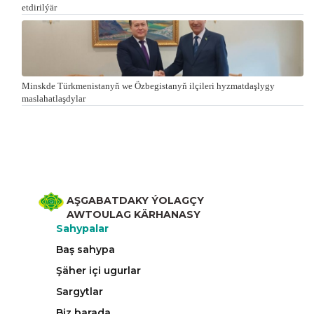
etdirilýär
Minskde Türkmenistanyň we Özbegistanyň ilçileri hyzmatdaşlygy
maslahatlaşdylar
AŞGABATDAKY ÝOLAGÇY
AWTOULAG KÄRHANASY
Sahypalar
Baş sahypa
Şäher içi ugurlar
Sargytlar
Biz barada