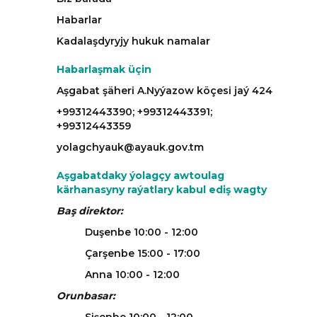
Habarlar
Kadalaşdyryjy hukuk namalar
Habarlaşmak üçin
Aşgabat şäheri A.Nyýazow köçesi jaý 424
+99312443390; +99312443391;
+99312443359
yolagchyauk@ayauk.gov.tm
Aşgabatdaky ýolagçy awtoulag
kärhanasyny raýatlary kabul ediş wagty
Baş direktor:
Duşenbe 10:00 - 12:00
Çarşenbe 15:00 - 17:00
Anna 10:00 - 12:00
Orunbasar: