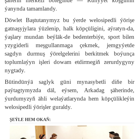
şäheriň merkezi böleginde — Ruhyýet köşgüniň
ýanynda tamamlandy.
Döwlet Baştutanymyz bu ýerde welosipedli ýörişe
gatnaşyjylara ýüzlenip, halk köpçüligini, aýratyn-da,
ýaşlary mundan beýläk-de bedenterbiýe, sport bilen
yzygiderli meşgullanmaga çekmek, jemgyýetde
sagdyn durmuş ýörelgelerini berkitmek boýunça
toplumlaýyn işleri dowam etdirmegiň zerurdygyny
nygtady.
Bütindünýä saglyk güni mynasybetli diňe bir
paýtagtymyzda däl, eýsem, Arkadag şäherinde,
ýurdumyzyň ähli welaýatlarynda hem köpçülikleýin
welosipedli ýörişler guraldy.
ŞEÝLE HEM OKAŇ: