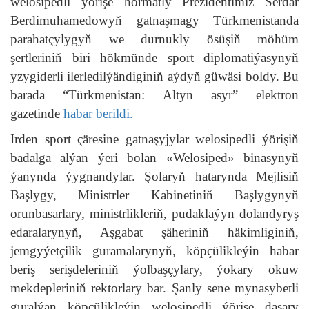
welosipedli ýörişe hormatly Prezidentimiz Serdar
Berdimuhamedowyň gatnaşmagy Türkmenistanda
parahatçylygyň we durnukly ösüşiň möhüm
şertleriniň biri hökmünde sport diplomatiýasynyň
yzygiderli ilerledilýändiginiň aýdyň güwäsi boldy. Bu
barada “Türkmenistan: Altyn asyr” elektron
gazetinde
habar berildi.
Irden sport çäresine gatnaşyjylar welosipedli ýörişiň
badalga alýan ýeri bolan «Welosiped» binasynyň
ýanynda ýygnandylar. Şolaryň hatarynda Mejlisiň
Başlygy, Ministrler Kabinetiniň Başlygynyň
orunbasarlary, ministrlikleriň, pudaklaýyn dolandyryş
edaralarynyň, Aşgabat şäheriniň häkimliginiň,
jemgyýetçilik guramalarynyň, köpçülikleýin habar
beriş serişdeleriniň ýolbaşçylary, ýokary okuw
mekdepleriniň rektorlary bar. Şanly sene mynasybetli
guralýan köpçülikleýin welosipedli ýörişe daşary