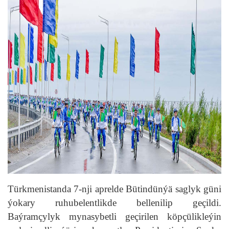
Türkmenistanda 7-nji aprelde Bütindünýä saglyk güni
ýokary ruhubelentlikde bellenilip geçildi.
Baýramçylyk mynasybetli geçirilen köpçülikleýin