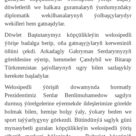
döwletleriň we halkara guramalaryň ýurdumyzdaky
diplomatik wekilhanalarynyň ýolbaşçylarydyr
wekilleri hem gatnaşdylar.
Döwlet Baştutanymyz köpçülikleýin welosipedli
ýörişe badalga berip, oňa gatnaşyjylaryň kerweniniň
öňüni çekdi. Arkadagly Gahryman Serdarymyzyň
göreldesine eýerip, hemmeler Çandybil we Bitarap
Türkmenistan şaýollarynyň ugry bilen sazlaşykly
herekete başladylar.
Welosipedli ýörişiň dowamynda hormatly
Prezidentimiz Serdar Berdimuhamedow sagdyn
durmuş ýörelgelerine eýermekde ildeşlerimize görelde
bolmak bilen, hemişe bolşy ýaly, ýokary beden we
sport taýýarlygyny görkezdi. Bütindünýä saglyk güni
mynasybetli guralan köpçülikleýin welosipedli ýöriş