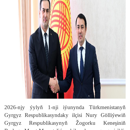
2026-njy ýylyň 1-nji iýunynda Türkmenistanyň
Gyrgyz Respublikasyndaky ilçisi Nury Gölliýewiň
Gyrgyz Respublikasynyň Žogorku Keneşiniň