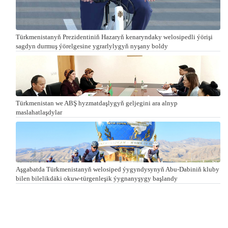
Türkmenistanyň Prezidentiniň Hazaryň kenaryndaky welosipedli ýörişi
sagdyn durmuş ýörelgesine ygrarlylygyň nyşany boldy
Türkmenistan we ABŞ hyzmatdaşlygyň geljegini ara alnyp
maslahatlaşdylar
Aşgabatda Türkmenistanyň welosiped ýygyndysynyň Abu-Dabiniň kluby
bilen bilelikdäki okuw-türgenleşik ýygnanyşygy başlandy