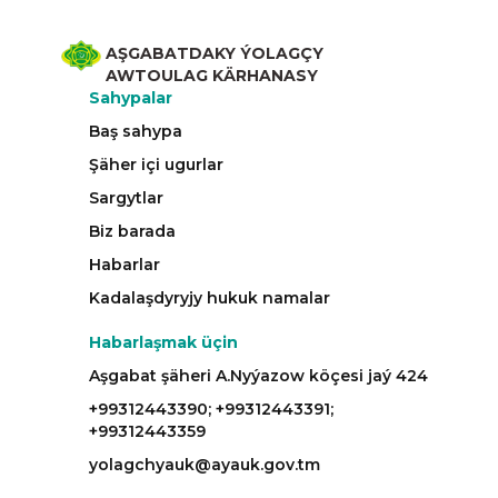
AŞGABATDAKY ÝOLAGÇY
AWTOULAG KÄRHANASY
Sahypalar
Baş sahypa
Şäher içi ugurlar
Sargytlar
Biz barada
Habarlar
Kadalaşdyryjy hukuk namalar
Habarlaşmak üçin
Aşgabat şäheri A.Nyýazow köçesi jaý 424
+99312443390; +99312443391;
+99312443359
yolagchyauk@ayauk.gov.tm