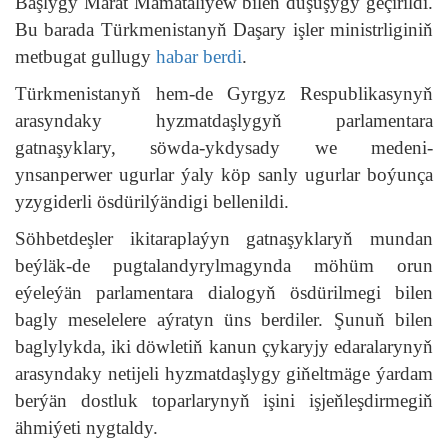
Başlygy Marat Mamataliýew bilen duşuşygy geçirildi.
Bu barada Türkmenistanyň Daşary işler ministrliginiň
metbugat gullugy
habar berdi
.
Türkmenistanyň hem-de Gyrgyz Respublikasynyň
arasyndaky hyzmatdaşlygyň parlamentara
gatnaşyklary, söwda-ykdysady we medeni-
ynsanperwer ugurlar ýaly köp sanly ugurlar boýunça
yzygiderli ösdürilýändigi bellenildi.
Söhbetdeşler ikitaraplaýyn gatnaşyklaryň mundan
beýläk-de pugtalandyrylmagynda möhüm orun
eýeleýän parlamentara dialogyň ösdürilmegi bilen
bagly meselelere aýratyn üns berdiler. Şunuň bilen
baglylykda, iki döwletiň kanun çykaryjy edaralarynyň
arasyndaky netijeli hyzmatdaşlygy giňeltmäge ýardam
berýän dostluk toparlarynyň işini işjeňleşdirmegiň
ähmiýeti nygtaldy.