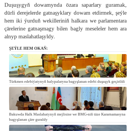
Duşuşygyň dowamynda özara saparlary guramak,
dürli derejelerde gatnaşyklary dowam etdirmek, şeýle
hem iki ýurduň wekilleriniň halkara we parlamentara
çärelerine gatnaşmagy bilen bagly meseleler hem ara
alnyp maslahatlaşyldy.
ŞEÝLE HEM OKAŇ:
Türkmen edebiýatynyň halypalaryna bagyşlanan edebi duşuşyk geçirildi
Bakuwda Halk Maslahatynyň mejlisine we BMG-niň täze Kararnamasyna
bagyşlanan çäre guraldy