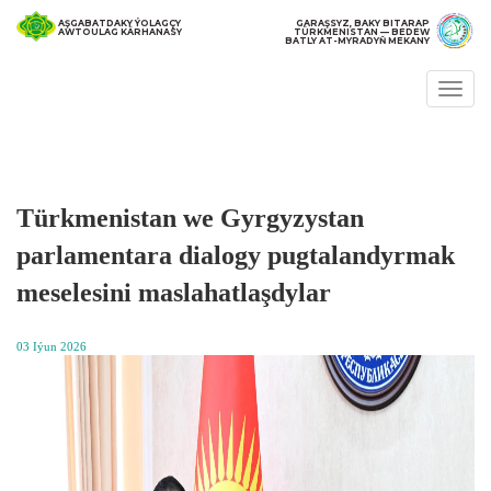
AŞGABATDAKY ÝOLAGÇY
GARAŞSYZ, BAKY BITARAP
AWTOULAG KÄRHANASY
TÜRKMENISTAN — BEDEW
BATLY AT-MYRADYŇ MEKANY
Togg
navi
Türkmenistan we Gyrgyzystan
parlamentara dialogy pugtalandyrmak
meselesini maslahatlaşdylar
03 Iýun 2026