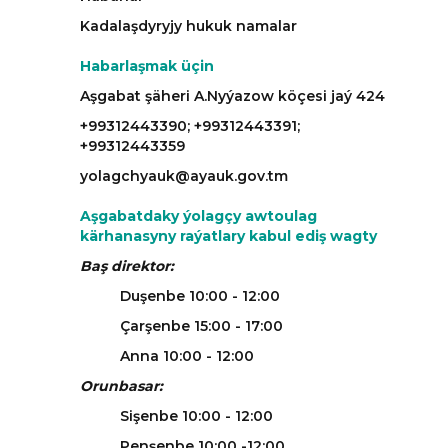
Kadalaşdyryjy hukuk namalar
Habarlaşmak üçin
Aşgabat şäheri A.Nyýazow köçesi jaý 424
+99312443390; +99312443391;
+99312443359
yolagchyauk@ayauk.gov.tm
Aşgabatdaky ýolagçy awtoulag
kärhanasyny raýatlary kabul ediş wagty
Baş direktor:
Duşenbe 10:00 - 12:00
Çarşenbe 15:00 - 17:00
Anna 10:00 - 12:00
Orunbasar:
Sişenbe 10:00 - 12:00
Penşenbe 10:00 -12:00