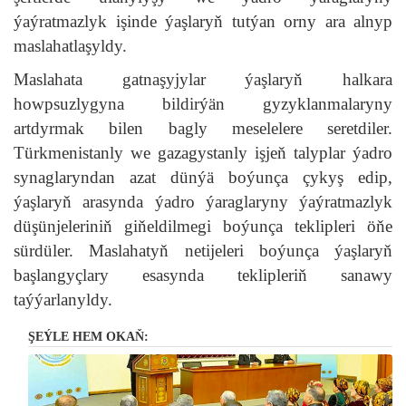
ýaýratmazlyk işinde ýaşlaryň tutýan orny ara alnyp
maslahatlaşyldy.
Maslahata gatnaşyjylar ýaşlaryň halkara
howpsuzlygyna bildirýän gyzyklanmalaryny
artdyrmak bilen bagly meselelere seretdiler.
Türkmenistanly we gazagystanly işjeň talyplar ýadro
synaglaryndan azat dünýä boýunça çykyş edip,
ýaşlaryň arasynda ýadro ýaraglaryny ýaýratmazlyk
düşünjeleriniň giňeldilmegi boýunça teklipleri öňe
sürdüler. Maslahatyň netijeleri boýunça ýaşlaryň
başlangyçlary esasynda teklipleriň sanawy
taýýarlanyldy.
ŞEÝLE HEM OKAŇ: