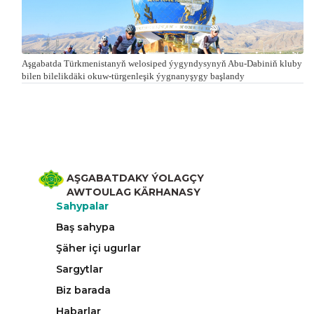
Aşgabatda Türkmenistanyň welosiped ýygyndysynyň Abu-Dabiniň kluby
bilen bilelikdäki okuw-türgenleşik ýygnanyşygy başlandy
AŞGABATDAKY ÝOLAGÇY
AWTOULAG KÄRHANASY
Sahypalar
Baş sahypa
Şäher içi ugurlar
Sargytlar
Biz barada
Habarlar