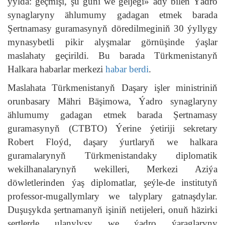
ýylda: geçmişi, şu güni we geljegi» ady bilen Ýadro
synaglaryny ählumumy gadagan etmek barada
Şertnamasy guramasynyň döredilmeginiň 30 ýyllygy
mynasybetli pikir alyşmalar görnüşinde ýaşlar
maslahaty geçirildi. Bu barada Türkmenistanyň
Halkara habarlar merkezi
habar berdi
.
Maslahata Türkmenistanyň Daşary işler ministriniň
orunbasary Mähri Bäşimowa, Ýadro synaglaryny
ählumumy gadagan etmek barada Şertnamasy
guramasynyň (CTBTO) Ýerine ýetiriji sekretary
Robert Floýd, daşary ýurtlaryň we halkara
guramalarynyň Türkmenistandaky diplomatik
wekilhanalarynyň wekilleri, Merkezi Aziýa
döwletlerinden ýaş diplomatlar, şeýle-de institutyň
professor-mugallymlary we talyplary gatnaşdylar.
Duşuşykda şertnamanyň işiniň netijeleri, onuň häzirki
şertlerde ulanylyşy we ýadro ýaraglaryny