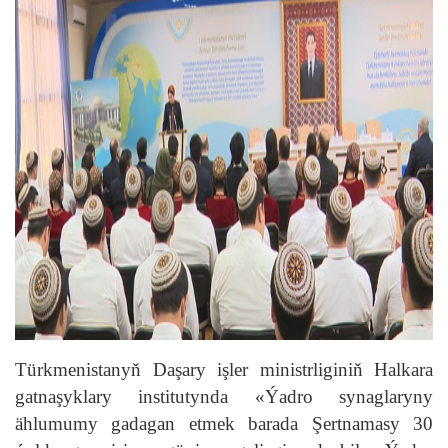
Türkmenistanyň Daşary işler ministrliginiň Halkara
gatnaşyklary institutynda «Ýadro synaglaryny
ählumumy gadagan etmek barada Şertnamasy 30