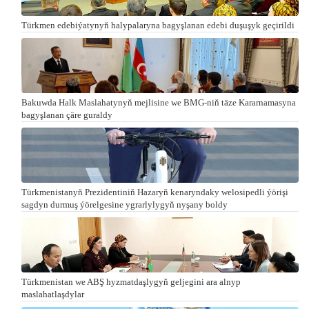
Türkmen edebiýatynyň halypalaryna bagyşlanan edebi duşuşyk geçirildi
Bakuwda Halk Maslahatynyň mejlisine we BMG-niň täze Kararnamasyna
bagyşlanan çäre guraldy
Türkmenistanyň Prezidentiniň Hazaryň kenaryndaky welosipedli ýörişi
sagdyn durmuş ýörelgesine ygrarlylygyň nyşany boldy
Türkmenistan we ABŞ hyzmatdaşlygyň geljegini ara alnyp
maslahatlaşdylar