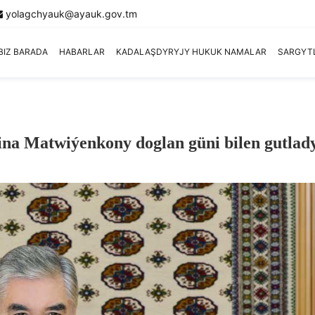
yolagchyauk@ayauk.gov.tm
BIZ BARADA
HABARLAR
KADALAŞDYRYJY HUKUK NAMALAR
SARGYT
a Matwiýenkony doglan güni bilen gutlad