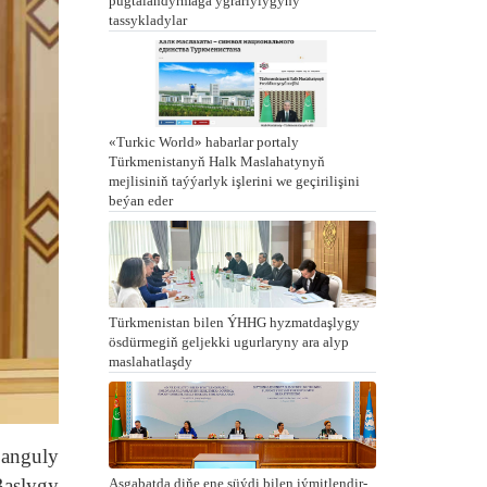
pugtalandyrmaga ygrarlylygyny
tassykladylar
«Turkic World» habarlar portaly
Türkmenistanyň Halk Maslahatynyň
mejlisiniň taýýarlyk işlerini we geçirilişini
beýan eder
Türkmenistan bilen ÝHHG hyzmatdaşlygy
ösdürmegiň geljekki ugurlaryny ara alyp
maslahatlaşdy
banguly
aşlygy
Aşgabatda di­ňe ene süý­di bi­len iý­mit­len­dir­