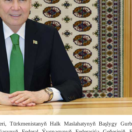
deri, Türkmenistanyň Halk Maslahatynyň Başlygy Gur
asynyň Federal Ýygnagynyň Federasiýa Geňeşiniň B