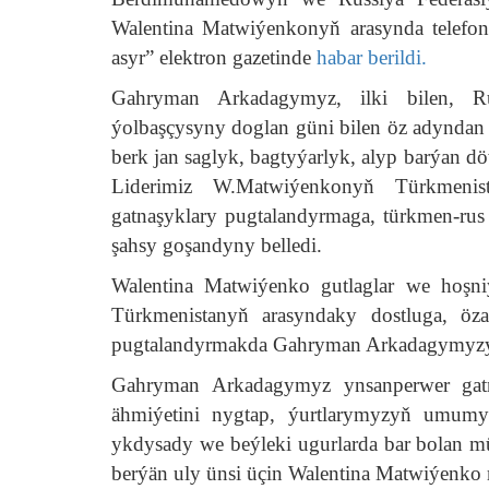
Walentina Matwiýenkonyň arasynda telefon 
asyr” elektron gazetinde
habar berildi.
Gahryman Arkadagymyz, ilki bilen, Rus
ýolbaşçysyny doglan güni bilen öz adyndan 
berk jan saglyk, bagtyýarlyk, alyp barýan döw
Liderimiz W.Matwiýenkonyň Türkmenist
gatnaşyklary pugtalandyrmaga, türkmen-ru
şahsy goşandyny belledi.
Walentina Matwiýenko gutlaglar we hoşniýe
Türkmenistanyň arasyndaky dostluga, öza
pugtalandyrmakda Gahryman Arkadagymyzyň
Gahryman Arkadagymyz ynsanperwer gatn
ähmiýetini nygtap, ýurtlarymyzyň umumy
ykdysady we beýleki ugurlarda bar bolan m
berýän uly ünsi üçin Walentina Matwiýenko 