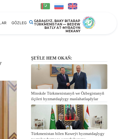
GARAŞSYZ, BAKY BITARAP
LAR
GÖZLEG
TÜRKMENISTAN — BEDEW
BATLY AT-MYRADYŇ
MEKANY
ŞEÝLE HEM OKAŇ:
y
Minskde Türkmenistanyň we Özbegistanyň
ilçileri hyzmatdaşlygy maslahatlaşdylar
Türkmenistan bilen Kuweýt hyzmatdaşlygy