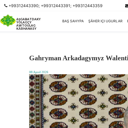
+99312443390; +99312443391; +99312443359
AŞGABATDAKY
BAŞ SAHYPA
ŞÄHER IÇI UGURLAR
ÝOLAGÇY
AWTOULAG
KÄRHANASY
Gahryman Arkadagymyz Walentin
08 Aprel 2026