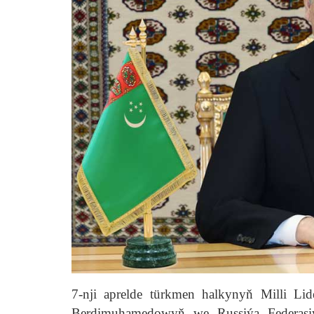
7-nji aprelde türkmen halkynyň Milli Li
Berdimuhamedowyň we Russiýa Federasiý