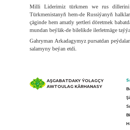
Milli Liderimiz türkmen we rus dilleri
Türkmenistanyň hem-de Russiýanyň halklar
çäginde hem amatly şertleri döretmek babat
mundan beýläk-de bilelikde ilerletmäge taýý
Gahryman Arkadagymyz pursatdan peýdalanyp
salamyny beýan etdi.
S
AŞGABATDAKY ÝOLAGÇY
AWTOULAG KÄRHANASY
B
Ş
S
B
H