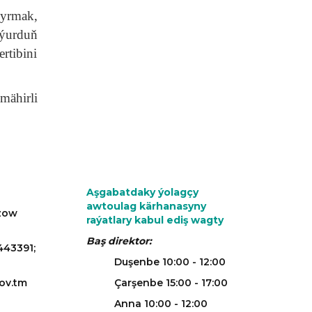
yrmak,
 ýurduň
rtibini
mähirli
Aşgabatdaky ýolagçy
awtoulag kärhanasyny
azow
raýatlary kabul ediş wagty
Baş direktor:
443391;
Duşenbe 10:00 - 12:00
ov.tm
Çarşenbe 15:00 - 17:00
Anna 10:00 - 12:00