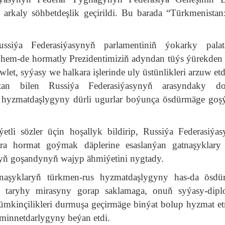
arkaly söhbetdeşlik geçirildi. Bu barada “Türkmenistan
siýa Federasiýasynyň parlamentiniň ýokarky palat
hem-de hormatly Prezidentimiziň adyndan tüýs ýürekden 
let, syýasy we halkara işlerinde uly üstünlikleri arzuw etd
an bilen Russiýa Federasiýasynyň arasyndaky dos
s hyzmatdaşlygyny dürli ugurlar boýunça ösdürmäge goş
tli sözler üçin hoşallyk bildirip, Russiýa Federasiýas
ra hormat goýmak däplerine esaslanýan gatnaşyklary
 goşandynyň wajyp ähmiýetini nygtady.
aşyklaryň türkmen-rus hyzmatdaşlygyny has-da ösdü
 taryhy mirasyny gorap saklamaga, onuň syýasy-diplo
ümkinçilikleri durmuşa geçirmäge binýat bolup hyzmat e
minnetdarlygyny beýan etdi.