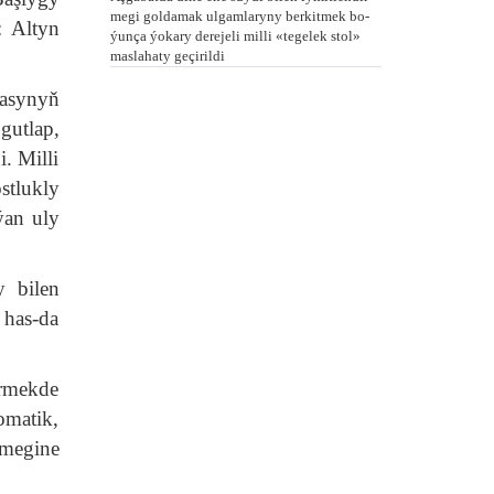
me­gi gol­da­mak ul­gam­la­ry­ny ber­kit­mek bo­
: Altyn
ýun­ça ýo­ka­ry de­re­je­li milli «te­ge­lek stol»
mas­la­ha­ty ge­çi­ril­di
asynyň
gutlap,
i. Milli
tlukly
ýan uly
y bilen
 has-da
rmekde
matik,
tmegine