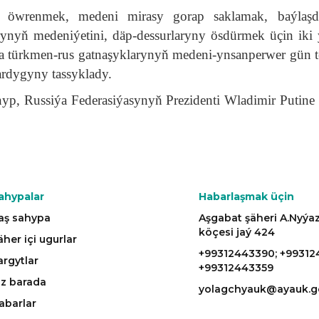
ni öwrenmek, medeni mirasy gorap saklamak, baýlaşd
ynyň medeniýetini, däp-dessurlaryny ösdürmek üçin iki
da türkmen-rus gatnaşyklarynyň medeni-ynsanperwer gün te
ardygyny tassyklady.
, Russiýa Federasiýasynyň Prezidenti Wladimir Putine 
ahypalar
Habarlaşmak üçin
aş sahypa
Aşgabat şäheri A.Nyý
köçesi jaý 424
äher içi ugurlar
+99312443390; +99312
argytlar
+99312443359
iz barada
yolagchyauk@ayauk.g
abarlar