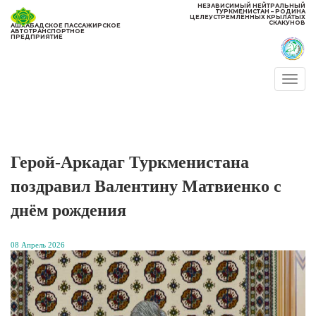
НЕЗАВИСИМЫЙ НЕЙТРАЛЬНЫЙ
ТУРКМЕНИСТАН – РОДИНА
ЦЕЛЕУСТРЕМЛЁННЫХ КРЫЛАТЫХ
СКАКУНОВ
АШХАБАДСКОЕ ПАССАЖИРСКОЕ
АВТОТРАНСПОРТНОЕ
ПРЕДПРИЯТИЕ
Togg
navi
Герой-Аркадаг Туркменистана
поздравил Валентину Матвиенко с
днём рождения
08 Апрель 2026