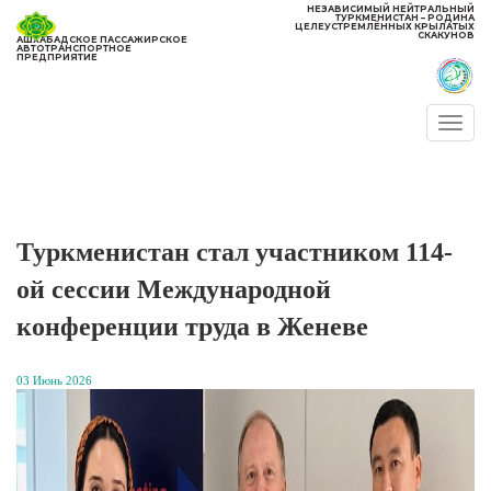
НЕЗАВИСИМЫЙ НЕЙТРАЛЬНЫЙ
ТУРКМЕНИСТАН – РОДИНА
ЦЕЛЕУСТРЕМЛЁННЫХ КРЫЛАТЫХ
СКАКУНОВ
АШХАБАДСКОЕ ПАССАЖИРСКОЕ
АВТОТРАНСПОРТНОЕ
ПРЕДПРИЯТИЕ
Togg
navi
Туркменистан стал участником 114-
ой сессии Международной
конференции труда в Женеве
03 Июнь 2026