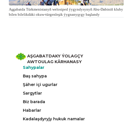
Aşgabatda Türkmenistanyň welosiped ýygyndysynyň Abu-Dabiniň kluby
bilen bilelikdäki okuw-türgenleşik ýygnanyşygy başlandy
AŞGABATDAKY ÝOLAGÇY
AWTOULAG KÄRHANASY
Sahypalar
Baş sahypa
Şäher içi ugurlar
Sargytlar
Biz barada
Habarlar
Kadalaşdyryjy hukuk namalar