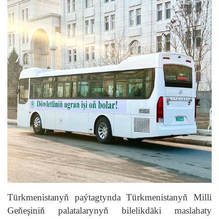
Türkmenistanyň paýtagtynda Türkmenistanyň Milli
Geňeşiniň palatalarynyň bilelikdäki maslahaty