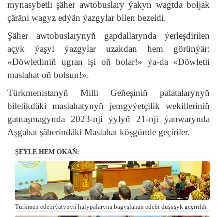
mynasybetli şäher awtobuslary ýakyn wagtda boljak
çäräni wagyz edýän ýazgylar bilen bezeldi.
Şäher awtobuslarynyň gapdallarynda ýerleşdirilen
açyk ýaşyl ýazgylar uzakdan hem görünýär:
«Döwletliniň ugran işi oň bolar!» ýa-da «Döwletli
maslahat oň bolsun!».
Türkmenistanyň Milli Geňeşiniň palatalarynyň
bilelikdäki maslahatynyň jemgyýetçilik wekilleriniň
gatnaşmagynda 2023-nji ýylyň 21-nji ýanwarynda
Aşgabat şäherindäki Maslahat köşgünde geçiriler.
ŞEÝLE HEM OKAŇ:
Türkmen edebiýatynyň halypalaryna bagyşlanan edebi duşuşyk geçirildi