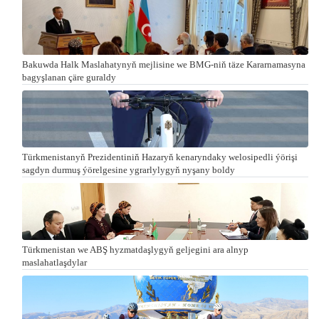
Bakuwda Halk Maslahatynyň mejlisine we BMG-niň täze Kararnamasyna
bagyşlanan çäre guraldy
Türkmenistanyň Prezidentiniň Hazaryň kenaryndaky welosipedli ýörişi
sagdyn durmuş ýörelgesine ygrarlylygyň nyşany boldy
Türkmenistan we ABŞ hyzmatdaşlygyň geljegini ara alnyp
maslahatlaşdylar