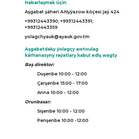
Habarlaşmak üçin
Aşgabat şäheri A.Nyýazow köçesi jaý 424
+99312443390; +99312443391;
+99312443359
yolagchyauk@ayauk.gov.tm
Aşgabatdaky ýolagçy awtoulag
kärhanasyny raýatlary kabul ediş wagty
Baş direktor:
Duşenbe 10:00 - 12:00
Çarşenbe 15:00 - 17:00
Anna 10:00 - 12:00
Orunbasar:
Sişenbe 10:00 - 12:00
Penşenbe 10:00 -12:00