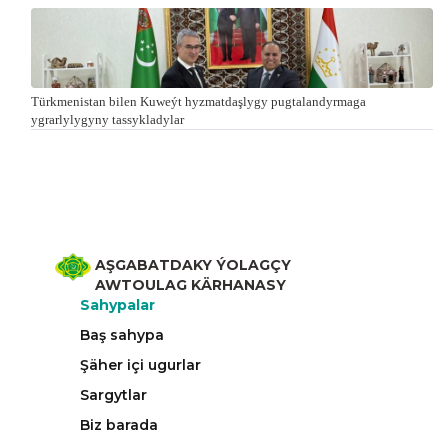
Türkmenistan bilen Kuweýt hyzmatdaşlygy pugtalandyrmaga
ygrarlylygyny tassykladylar
AŞGABATDAKY ÝOLAGÇY
AWTOULAG KÄRHANASY
Sahypalar
Baş sahypa
Şäher içi ugurlar
Sargytlar
Biz barada