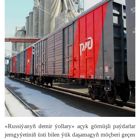
«Russiýanyň demir ýollary» açyk görnüşli paýdarlar
jemgyýetiniň üsti bilen ýük daşamagyň möçberi geçen