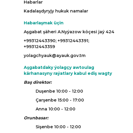
Habarlar
Kadalaşdyryjy hukuk namalar
Habarlaşmak üçin
Aşgabat şäheri A.Nyýazow köçesi jaý 424
+99312443390; +99312443391;
+99312443359
yolagchyauk@ayauk.gov.tm
Aşgabatdaky ýolagçy awtoulag
kärhanasyny raýatlary kabul ediş wagty
Baş direktor:
Duşenbe 10:00 - 12:00
Çarşenbe 15:00 - 17:00
Anna 10:00 - 12:00
Orunbasar:
Sişenbe 10:00 - 12:00