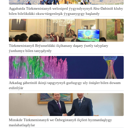
Aşgabatda Türkmenistanyň welosiped ýygyndysynyň Abu-Dabiniň kluby
bilen bilelikdäki okuw-türgenleşik ýygnanyşygy başlandy
Türkmenistanyň Brýusseldäki ilçihanasy daşary ýurtly talyplary
ýurdumyz bilen tanyşdyrdy
Arkadag şäheriniň ikinji tapgyrynyň gurluşygy uly ösüşler bilen dowam
etdirilýär
Minskde Türkmenistanyň we Özbegistanyň ilçileri hyzmatdaşlygy
maslahatlaşdylar