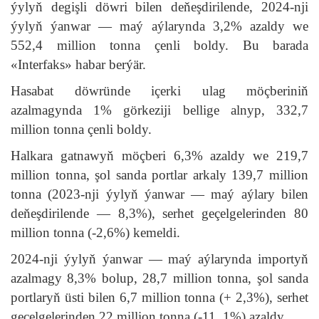
ýylyň degişli döwri bilen deňeşdirilende, 2024-nji
ýylyň ýanwar — maý aýlarynda 3,2% azaldy we
552,4 million tonna çenli boldy. Bu barada
«Interfaks» habar berýär.
Hasabat döwründe içerki ulag möçberiniň
azalmagynda 1% görkeziji bellige alnyp, 332,7
million tonna çenli boldy.
Halkara gatnawyň möçberi 6,3% azaldy we 219,7
million tonna, şol sanda portlar arkaly 139,7 million
tonna (2023-nji ýylyň ýanwar — maý aýlary bilen
deňeşdirilende — 8,3%), serhet geçelgelerinden 80
million tonna (-2,6%) kemeldi.
2024-nji ýylyň ýanwar — maý aýlarynda importyň
azalmagy 8,3% bolup, 28,7 million tonna, şol sanda
portlaryň üsti bilen 6,7 million tonna (+ 2,3%), serhet
geçelgelerinden 22 million tonna (-11, 1%) azaldy.