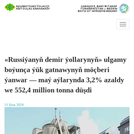
AŞGABATDAKY ÝOLAGÇY
GARAŞSYZ, BAKY BITARAP
AWTOULAG KÄRHANASY
TÜRKMENISTAN — BEDEW
BATLY AT-MYRADYŇ MEKANY
Togg
navi
«Russiýanyň demir ýollarynyň» ulgamy
boýunça ýük gatnawynyň möçberi
ýanwar — maý aýlarynda 3,2% azaldy
we 552,4 million tonna düşdi
11 Iýun 2024