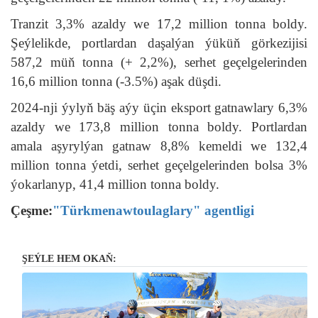
Tranzit 3,3% azaldy we 17,2 million tonna boldy.
Şeýlelikde, portlardan daşalýan ýüküň görkezijisi
587,2 müň tonna (+ 2,2%), serhet geçelgelerinden
16,6 million tonna (-3.5%) aşak düşdi.
2024-nji ýylyň bäş aýy üçin eksport gatnawlary 6,3%
azaldy we 173,8 million tonna boldy. Portlardan
amala aşyrylýan gatnaw 8,8% kemeldi we 132,4
million tonna ýetdi, serhet geçelgelerinden bolsa 3%
ýokarlanyp, 41,4 million tonna boldy.
Çeşme:
"Türkmenawtoulaglary" agentligi
ŞEÝLE HEM OKAŇ: