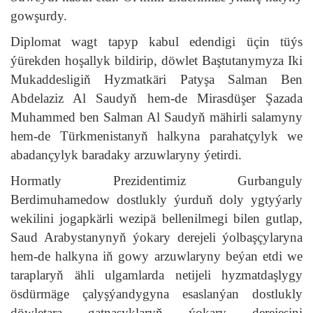
gowşurdy.
Diplomat wagt tapyp kabul edendigi üçin tüýs
ýürekden hoşallyk bildirip, döwlet Baştutanymyza Iki
Mukaddesligiň Hyzmatkäri Patyşa Salman Ben
Abdelaziz Al Saudyň hem-de Mirasdüşer Şazada
Muhammed ben Salman Al Saudyň mähirli salamyny
hem-de Türkmenistanyň halkyna parahatçylyk we
abadançylyk baradaky arzuwlaryny ýetirdi.
Hormatly Prezidentimiz Gurbanguly
Berdimuhamedow dostlukly ýurduň doly ygtyýarly
wekilini jogapkärli wezipä bellenilmegi bilen gutlap,
Saud Arabystanynyň ýokary derejeli ýolbaşçylaryna
hem-de halkyna iň gowy arzuwlaryny beýan etdi we
taraplaryň ähli ulgamlarda netijeli hyzmatdaşlygy
ösdürmäge çalyşýandygyna esaslanýan dostlukly
döwletara gatnaşyklaryň ýokary derejesini