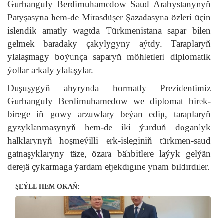
Gurbanguly Berdimuhamedow Saud Arabystanynyň
Patyşasyna hem-de Mirasdüşer Şazadasyna özleri üçin
islendik amatly wagtda Türkmenistana sapar bilen
gelmek baradaky çakylygyny aýtdy. Taraplaryň
ylalaşmagy boýunça saparyň möhletleri diplomatik
ýollar arkaly ylalaşylar.
Duşuşygyň ahyrynda hormatly Prezidentimiz
Gurbanguly Berdimuhamedow we diplomat birek-
birege iň gowy arzuwlary beýan edip, taraplaryň
gyzyklanmasynyň hem-de iki ýurduň doganlyk
halklarynyň hoşmeýilli erk-isleginiň türkmen-saud
gatnaşyklaryny täze, özara bähbitlere laýyk gelýän
derejä çykarmaga ýardam etjekdigine ynam bildirdiler.
ŞEÝLE HEM OKAŇ: