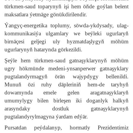
türkmen-saud toparynyň işi hem öňde goýlan belent
maksatlara ýetmäge gönükdirilendir.
Ýangyç-energetika toplumy, söwda-ykdysady, ulag-
kommunikasiýa ulgamlary we beýleki ugurlaryň
birnäçesi geljegi uly hyzmatdaşlygyň möhüm
ugurlarynyň hatarynda görkezildi.
Şeýle hem türkmen-saud gatnaşyklarynyň möhüm
ugry hökmünde medeni-ynsanperwer gatnaşyklary
pugtalandyrmagyň örän wajypdygy bellenildi.
Munuň özi ruhy däpleriniň hem-de taryhyň
dowamynda emele gelen aragatnaşyklaryň
umumylygy bilen birleşen iki doganlyk halkyň
arasyndaky dostluk gatnaşyklarynyň
pugtalandyrylmagyna ýardam edýär.
Pursatdan peýdalanyp, hormatly Prezidentimiz