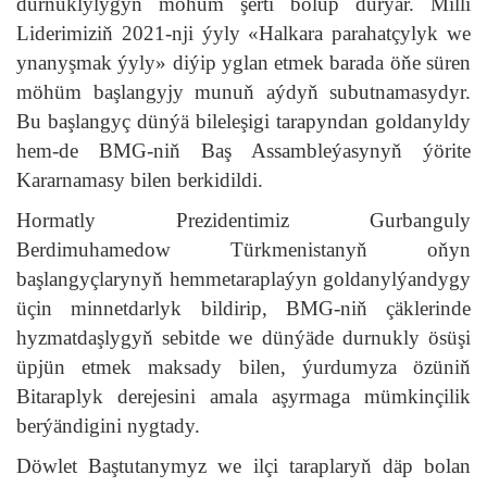
durnuklylygyň möhüm şerti bolup durýar. Milli
Liderimiziň 2021-nji ýyly «Halkara parahatçylyk we
ynanyşmak ýyly» diýip yglan etmek barada öňe süren
möhüm başlangyjy munuň aýdyň subutnamasydyr.
Bu başlangyç dünýä bileleşigi tarapyndan goldanyldy
hem-de BMG-niň Baş Assambleýasynyň ýörite
Kararnamasy bilen berkidildi.
Hormatly Prezidentimiz Gurbanguly
Berdimuhamedow Türkmenistanyň oňyn
başlangyçlarynyň hemmetaraplaýyn goldanylýandygy
üçin minnetdarlyk bildirip, BMG-niň çäklerinde
hyzmatdaşlygyň sebitde we dünýäde durnukly ösüşi
üpjün etmek maksady bilen, ýurdumyza özüniň
Bitaraplyk derejesini amala aşyrmaga mümkinçilik
berýändigini nygtady.
Döwlet Baştutanymyz we ilçi taraplaryň däp bolan