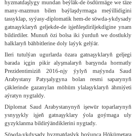
hyzmatdaşlygy mundan beýläk-de ösdürmäge we täze
many-mazmun bilen baýlaşdyrmaga meýillidigini
tassyklap, syýasy-diplomatik hem-de söwda-ykdysady
gatnaşyklaryň geljekde-de işjeňleşdiriljekdigine ynam
bildirdiler. Munuň özi bolsa iki ýurduň we dostlukly
halklaryň bähbitlerine doly laýyk gelýär.
Ileri tutulýan ugurlarda özara gatnaşyklaryň geljegi
barada içgin pikir alyşmalaryň barşynda hormatly
Prezidentimiziň 2016-njy ýylyň maýynda Saud
Arabystany Patyşalygyna bolan resmi saparynyň
çäklerinde gazanylan möhüm ylalaşyklaryň ähmiýeti
aýratyn nygtaldy.
Diplomat Saud Arabystanynyň işewür toparlarynyň
ysnyşykly işjeň gatnaşyklary ýola goýmaga uly
gyzyklanma bildirýändiklerini nygtady.
Söwda-ykdysady hyzmatdaşlyk boýunça Hökümetara