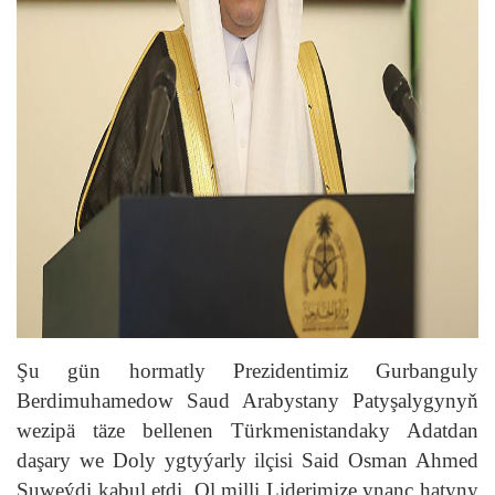
Şu gün hormatly Prezidentimiz Gurbanguly
Berdimuhamedow Saud Arabystany Patyşalygynyň
wezipä täze bellenen Türkmenistandaky Adatdan
daşary we Doly ygtyýarly ilçisi Said Osman Ahmed
Suweýdi kabul etdi. Ol milli Liderimize ynanç hatyny