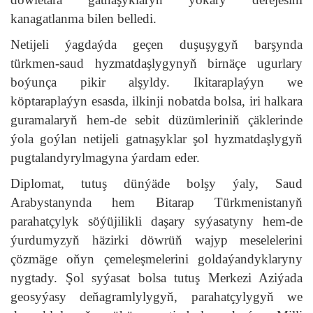
kanagatlanma bilen belledi.
Netijeli ýagdaýda geçen duşuşygyň barşynda
türkmen-saud hyzmatdaşlygynyň birnäçe ugurlary
boýunça pikir alşyldy. Ikitaraplaýyn we
köptaraplaýyn esasda, ilkinji nobatda bolsa, iri halkara
guramalaryň hem-de sebit düzümleriniň çäklerinde
ýola goýlan netijeli gatnaşyklar şol hyzmatdaşlygyň
pugtalandyrylmagyna ýardam eder.
Diplomat, tutuş dünýäde bolşy ýaly, Saud
Arabystanynda hem Bitarap Türkmenistanyň
parahatçylyk söýüjilikli daşary syýasatyny hem-de
ýurdumyzyň häzirki döwrüň wajyp meselelerini
çözmäge oňyn çemeleşmelerini goldaýandyklaryny
nygtady. Şol syýasat bolsa tutuş Merkezi Aziýada
geosyýasy deňagramlylygyň, parahatçylygyň we