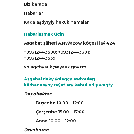
Biz barada
Habarlar
Kadalaşdyryjy hukuk namalar
Habarlaşmak üçin
Aşgabat şäheri A.Nyýazow köçesi jaý 424
+99312443390; +99312443391;
+99312443359
yolagchyauk@ayauk.gov.tm
Aşgabatdaky ýolagçy awtoulag
kärhanasyny raýatlary kabul ediş wagty
Baş direktor:
Duşenbe 10:00 - 12:00
Çarşenbe 15:00 - 17:00
Anna 10:00 - 12:00
Orunbasar: