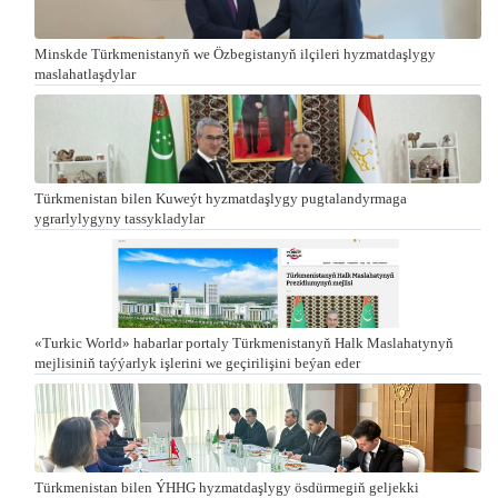
Minskde Türkmenistanyň we Özbegistanyň ilçileri hyzmatdaşlygy
maslahatlaşdylar
Türkmenistan bilen Kuweýt hyzmatdaşlygy pugtalandyrmaga
ygrarlylygyny tassykladylar
«Turkic World» habarlar portaly Türkmenistanyň Halk Maslahatynyň
mejlisiniň taýýarlyk işlerini we geçirilişini beýan eder
Türkmenistan bilen ÝHHG hyzmatdaşlygy ösdürmegiň geljekki