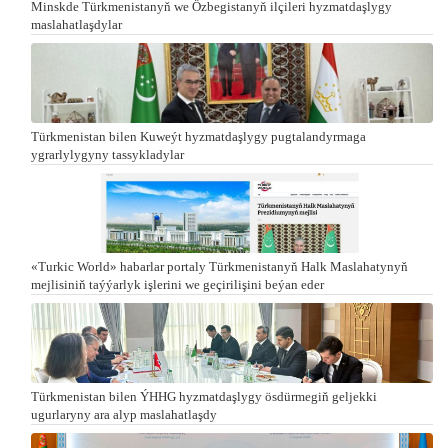
Minskde Türkmenistanyň we Özbegistanyň ilçileri hyzmatdaşlygy
maslahatlaşdylar
Türkmenistan bilen Kuweýt hyzmatdaşlygy pugtalandyrmaga
ygrarlylygyny tassykladylar
«Turkic World» habarlar portaly Türkmenistanyň Halk Maslahatynyň
mejlisiniň taýýarlyk işlerini we geçirilişini beýan eder
Türkmenistan bilen ÝHHG hyzmatdaşlygy ösdürmegiň geljekki
ugurlaryny ara alyp maslahatlaşdy