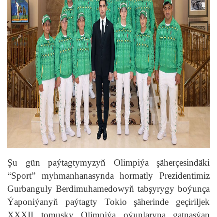
Şu gün paýtagtymyzyň Olimpiýa şäherçesindäki
“Sport” myhmanhanasynda hormatly Prezidentimiz
Gurbanguly Berdimuhamedowyň tabşyrygy boýunça
Ýaponiýanyň paýtagty Tokio şäherinde geçiriljek
XXXII tomusky Olimpiýa oýunlaryna gatnaşýan