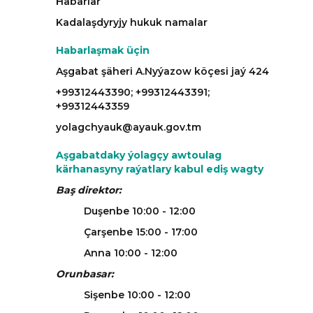
Habarlar
Kadalaşdyryjy hukuk namalar
Habarlaşmak üçin
Aşgabat şäheri A.Nyýazow köçesi jaý 424
+99312443390; +99312443391;
+99312443359
yolagchyauk@ayauk.gov.tm
Aşgabatdaky ýolagçy awtoulag
kärhanasyny raýatlary kabul ediş wagty
Baş direktor:
Duşenbe 10:00 - 12:00
Çarşenbe 15:00 - 17:00
Anna 10:00 - 12:00
Orunbasar:
Sişenbe 10:00 - 12:00