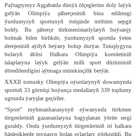
Paýtagtymyz Aşgabatda dünýä ölçeglerine doly laýyk
gelýän Olimpiýa şäherçesiniň bina edilmegi
ýurdumyzyň sportunyň ösüşinde möhüm sepgit
boldy. Bu şäherçe türkmenistanlylaryň buýsanjy
bolmak bilen birlikde, ýurdumyzyň sportda ýeten
derejesiniň aýdyň beýany bolup durýar. Tutuşlygyna
bularyň ählisi Halkara Olimpiýa komitetiniň
talaplaryna laýyk gelýän milli sport düzüminiň
döredilendigini aýtmaga mümkinçilik berýär.
XXXII tomusky Olimpiýa oýunlarynyň dowamynda
sportuň 33 görnüşi boýunça medallaryň 339 toplumy
ugrunda ýaryşlar geçiriler.
“Sport” myhmanhanasynyň eýwanynda türkmen
türgenleriniň gazananlaryna bagyşlanan ýörite sergi
guraldy. Onda ýurdumyzyň türgenleriniň iri halkara
bäsleşiklerde mynasyp bolan sylaglary görkezildi. Bu