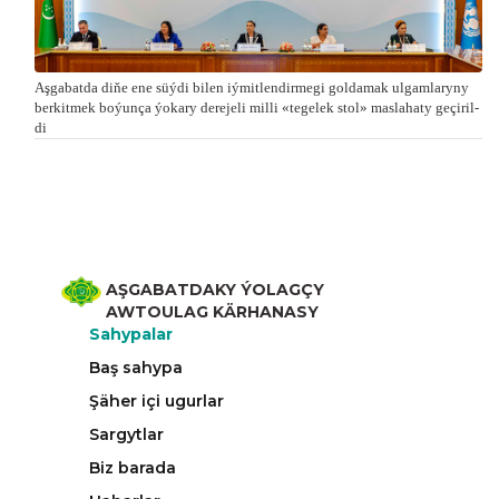
Aşgabatda di­ňe ene süý­di bi­len iý­mit­len­dir­me­gi gol­da­mak ul­gam­la­ry­ny
ber­kit­mek bo­ýun­ça ýo­ka­ry de­re­je­li milli «te­ge­lek stol» mas­la­ha­ty ge­çi­ril­
di
AŞGABATDAKY ÝOLAGÇY
AWTOULAG KÄRHANASY
Sahypalar
Baş sahypa
Şäher içi ugurlar
Sargytlar
Biz barada