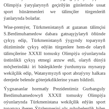
Olimpiýa ýaryşlarynyň geçirilýän günlerinde ussat
sport hünärmenleri we tälimçiler türgenleriň
ýanlarynda bolarlar.
Wise-premýer, Türkmenistanyň at gazanan tälimçisi
S.Berdimuhamedow dabara gatnaşyjylaryň öňünde
çykyş edip, Türkmenistanyň ýygyndy toparynyň
düzüminde çykyş edýän türgenlere hem-de olaryň
tälimçilerine XXXII tomusky Olimpiýa oýunlarynda
üstünlikli çykyş etmegi arzuw etdi, olaryň dünýä
möçberindäki iri bäsleşiklerde ýurdumyza mynasyp
wekilçilik edip, Watanymyzyň sport abraýyny halkara
derejede belende göterjekdiklerine ynam bildirdi.
Ýygnananlar hormatly Prezidentimiz Gurbanguly
Berdimuhamedowyň XXXII tomusky Olimpiýa
oýunlarynda Türkmenistana wekilçilik edýän sport
toparyna iberen Ýüzlenmesini uly ruhubelentlik bilen