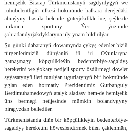
hemişelik Bitarap Türkmenistanyň sagdynlygyň we
ruhubelentligiň ülkesi hökmünde halkara derejedäki
abraýyny has-da belende göterjekdiklerine, şeýle-de
türkmen sportuny Ýer ýüzünde
şöhratlandyrjakdyklaryna uly ynam bildirilýär.
Şu günki dabaranyň dowamynda çykyş edenler biziň
türgenlerimiziň dünýäniň iň iri Oýunlaryna
gatnaşmagy köpçülikleýin bedenterbiýe-sagaldyş
hereketini we ýokary netijeli sporty ösdürmegi döwlet
syýasatynyň ileri tutulýan ugurlarynyň biri hökmünde
yglan eden hormatly Prezidentimiz Gurbanguly
Berdimuhamedowyň atalyk aladasy hem-de hemişelik
üns bermegi netijesinde mümkin bolandygyny
biragyzdan bellediler.
Türkmenistanda diňe bir köpçülikleýin bedenterbiýe-
sagaldyş hereketini höweslendirmek bilen çäklenmän,