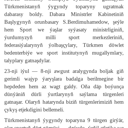
Türkmenistanyň ýygyndy toparyny ugratmak
dabarasy boldy. Dabara Ministrler Kabinetiniň
Başlygynyň orunbasary S.Berdimuhamedow, şeýle
hem Sport we ýaşlar syýasaty ministrliginiň,
ýurdumyzyň milli sport merkezleriniň,
federasiýalarynyň ýolbaşçylary, Türkmen döwlet
bedenterbiýe we sport institutynyň mugallymlary,
talyplary gatnaşdylar.
23-nji iýul — 8-nji awgust aralygynda boljak giň
gerimli wajyp ýaryşlara badalga berilmegine bir
hepdeden hem az wagt galdy. Oňa däp boýunça
dünýäniň dürli ýurtlarynyň saýlama türgenleri
gatnaşar. Olaryň hatarynda biziň türgenlerimiziň hem
çykyş etjekdigini bellemeli.
Türkmenistanyň ýygyndy toparyna 9 türgen girýär,
olar sportuň dört görnüşi — dzýudo, ýeňil atletika we