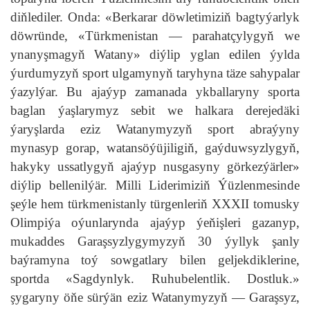
diňlediler. Onda: «Berkarar döwletimiziň bagtyýarlyk
döwründe, «Türkmenistan — parahatçylygyň we
ynanyşmagyň Watany» diýlip yglan edilen ýylda
ýurdumyzyň sport ulgamynyň taryhyna täze sahypalar
ýazylýar. Bu ajaýyp zamanada ykballaryny sporta
baglan ýaşlarymyz sebit we halkara derejedäki
ýaryşlarda eziz Watanymyzyň sport abraýyny
mynasyp gorap, watansöýüjiligiň, gaýduwsyzlygyň,
hakyky ussatlygyň ajaýyp nusgasyny görkezýärler»
diýlip bellenilýär. Milli Liderimiziň Ýüzlenmesinde
şeýle hem türkmenistanly türgenleriň XXXII tomusky
Olimpiýa oýunlarynda ajaýyp ýeňişleri gazanyp,
mukaddes Garaşsyzlygymyzyň 30 ýyllyk şanly
baýramyna toý sowgatlary bilen geljekdiklerine,
sportda «Sagdynlyk. Ruhubelentlik. Dostluk.»
şygaryny öňe sürýän eziz Watanymyzyň — Garaşsyz,