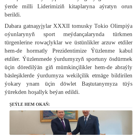
ýerde milli Liderimiziň kitaplaryna aýratyn orun
berildi.
Dabara gatnaşyjylar XXXII tomusky Tokio Olimpiýa
oýunlarynyň sport meýdançalarynda türkmen
türgenlerine rowaçlyklar we üstünlikler arzuw etdiler
hem-de hormatly Prezidentimize Ýüzlenme kabul
etdiler. Ýüzlenmede ýurdumyzyň sportuny ösdürmek
üçin döredilýän giň mümkinçilikler hem-de abraýly
bäsleşiklerde ýurdumyza wekilçilik etmäge bildirilen
ýokary ynam üçin döwlet Baştutanymyza tüýs
ýürekden hoşallyk beýan edildi.
ŞEÝLE HEM OKAŇ: