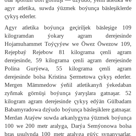
agyr atletika, suwda ýüzmek boýunça bäsleşiklerde
çykyş ederler.
Agyr atletika boýunça geçiriljek bäsleşige 109
kilogramdan ýokary agram derejesinde
Hojamuhammet Toýçyýew we Öwez Öwezow 109,
Rejepbaý Rejebow 81 kilograma çenli agram
derejesinde, 59 kilograma çenli agram derejesinde
Polina Gurýewa, 55 kilograma çenli agram
derejesinde bolsa Kristina Şermetowa çykyş ederler.
Mergen Mämmedow ýeňil atletikanyň ýekedaban
zyňmak görnüşi boýunça ýaryşlara gatnaşar. 52
kilogram agram derejesinde çykyş edýän Gülbadam
Babamyradowa dzýudo boýunça bäsleşiklere gatnaşar.
Merdan Ataýew suwda arkanlygyna ýüzmek boýunça
100 we 200 metr aralyga, Darýa Semýonowa bolsa
bras usulynda 100 metr aralyga güýç synanyşarlar.