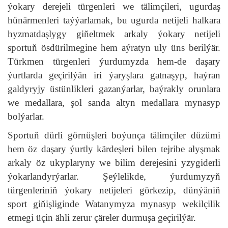
ýokary derejeli türgenleri we tälimçileri, ugurdaş
hünärmenleri taýýarlamak, bu ugurda netijeli halkara
hyzmatdaşlygy giňeltmek arkaly ýokary netijeli
sportuň ösdürilmegine hem aýratyn uly üns berilýär.
Türkmen türgenleri ýurdumyzda hem-de daşary
ýurtlarda geçirilýän iri ýaryşlara gatnaşyp, haýran
galdyryjy üstünlikleri gazanýarlar, baýrakly orunlara
we medallara, şol sanda altyn medallara mynasyp
bolýarlar.
Sportuň dürli görnüşleri boýunça tälimçiler düzümi
hem öz daşary ýurtly kärdeşleri bilen tejribe alyşmak
arkaly öz ukyplaryny we bilim derejesini yzygiderli
ýokarlandyrýarlar. Şeýlelikde, ýurdumyzyň
türgenleriniň ýokary netijeleri görkezip, dünýäniň
sport giňişliginde Watanymyza mynasyp wekilçilik
etmegi üçin ähli zerur çäreler durmuşa geçirilýär.